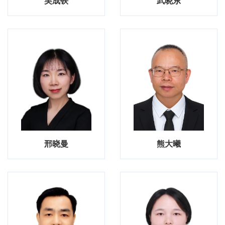
吴成铁
武晓东
邢晓曼
熊大曦