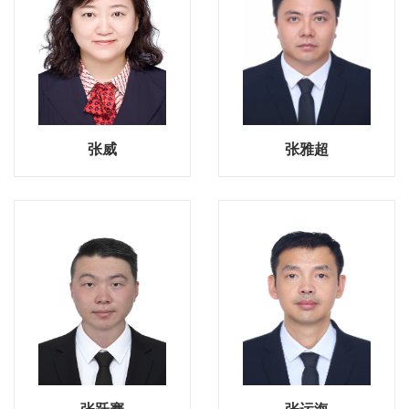
张威
张雅超
张跃骞
张运海