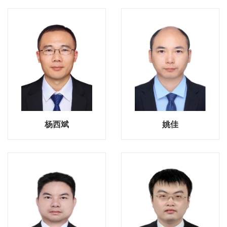
杨西斌
姚佳