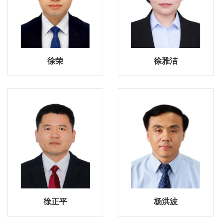
徐荣
徐雅洁
徐正平
杨洪波