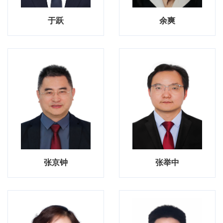
于跃
余爽
张京钟
张举中