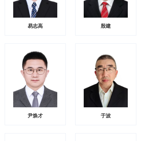
易志高
殷建
尹焕才
于波