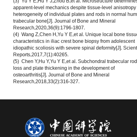
(3)
Yu Y E,Hu Y J,Zhou B,et al. Microstructure determine
apparent‐level mechanics despite tissue‐level anisotropy
heterogeneity of individual plates and rods in normal hu
trabecular bone[J]. Journal of Bone and Mineral
Research,2020,36(9):1796-1807.
(4)
Wang Z,Chen H,Yu Y E,et al. Unique local bone tissu
characteristics in iliac crest bone biopsy from adolescent
idiopathic scoliosis with severe spinal deformity[J]. Scient
Reports,2017,7(1):40265.
(5)
Chen Y,Hu Y,Yu Y E,et al. Subchondral trabecular rod
loss and plate thickening in the development of
osteoarthritis[J]. Journal of Bone and Mineral
Research,2018,33(2):316-327.