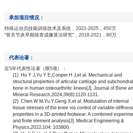
承担项目情况：
特殊
运动员
技能训练技术及系统
，
2022
-2025，
450
万
“
骨关节炎早期筛查成像算法研究
”
，
2018-2021
，
80
万
代表论著：
近
5
年代表性论著（限
5
项）：
(1)
Hu Y J,Yu Y E,Cooper H J,et al. Mechanical and
structural properties of articular cartilage and subchondra
bone in human osteoarthritic knees[J]. Journal of Bone a
Mineral Research,2024,39(8):1120-1131.
(2)
Chen W M,Yu Y,Geng X,et al. Modulation of internal
tissue stresses of the knee via control of variable-stiffness
properties in a 3D-printed footwear: A combined experime
and finite element analysis[J]. Medical Engineering &
Physics,2022,104: 103800.