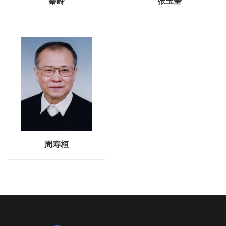
秦岭
张玉奎
周寿桓