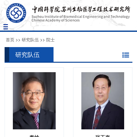
Toggle
navigation
首页
>>
研究队伍
>>
院士
研究队伍