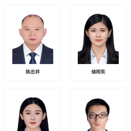
陈忠祥
储雨奕