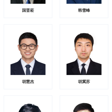
国晋菘
韩雪峰
胡慧杰
胡冀苏