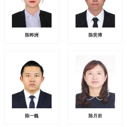
陈晔洲
陈奕博
陈一巍
陈月岩