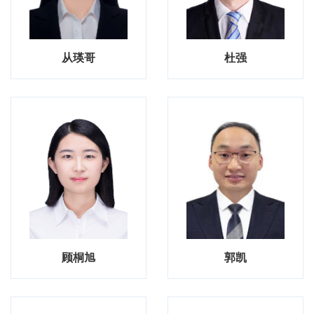
从瑛哥
杜强
顾桐旭
郭凯