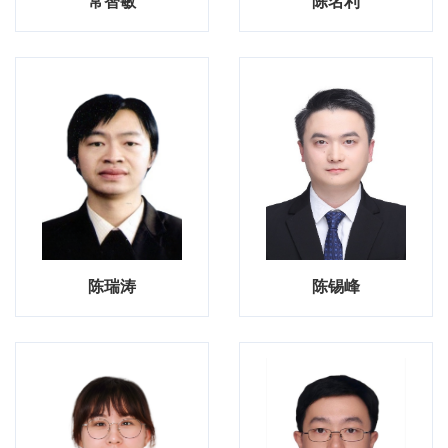
常智敏
陈名利
陈瑞涛
陈锡峰