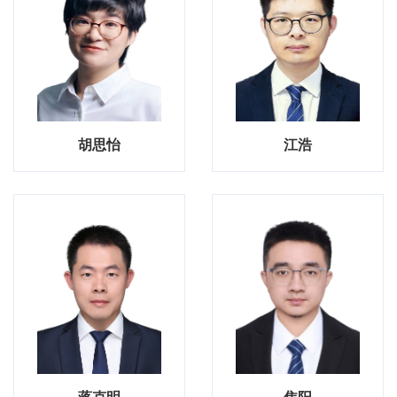
胡思怡
江浩
蒋克明
焦阳