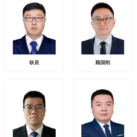
耿辰
顾国刚