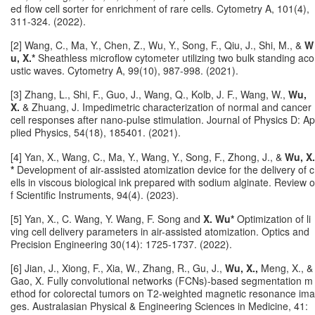
ed flow cell sorter for enrichment of rare cells. Cytometry A, 101(4),
311-324. (2022).
[2] Wang, C., Ma, Y., Chen, Z., Wu, Y., Song, F., Qiu, J., Shi, M., &
W
u, X.*
Sheathless microflow cytometer utilizing two bulk standing aco
ustic waves. Cytometry A, 99(10), 987-998. (2021).
[3] Zhang, L., Shi, F., Guo, J., Wang, Q., Kolb, J. F., Wang, W.,
Wu,
X.
& Zhuang, J. Impedimetric characterization of normal and cancer
cell responses after nano-pulse stimulation. Journal of Physics D: Ap
plied Physics, 54(18), 185401. (2021).
[4] Yan, X., Wang, C., Ma, Y., Wang, Y., Song, F., Zhong, J., &
Wu, X.
*
Development of air-assisted atomization device for the delivery of c
ells in viscous biological ink prepared with sodium alginate. Review o
f Scientific Instruments, 94(4). (2023).
[5] Yan, X., C. Wang, Y. Wang, F. Song and
X. Wu*
Optimization of li
ving cell delivery parameters in air-assisted atomization. Optics and
Precision Engineering 30(14): 1725-1737. (2022).
[6] Jian, J., Xiong, F., Xia, W., Zhang, R., Gu, J.,
Wu, X.
,
Meng, X., &
Gao, X. Fully convolutional networks (FCNs)-based segmentation m
ethod for colorectal tumors on T2-weighted magnetic resonance ima
ges. Australasian Physical & Engineering Sciences in Medicine, 41: