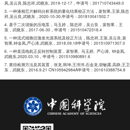
凤
,
吴云良
,
陈忠祥
,
武晓东
, 2019-12-17
，申请号：
201710743449.0
3.
一种液相芯片解码分析系统的量化结果校正方法，裴智果
,
王策
,
陈忠
祥
,
吴云良
,
武晓东，
2020-10-30,
申请号：
201810041502.7
4.
基于二次谐振的压电泵，马玉婷，陈忠祥，吴云良，裴智果，王
策，武晓东，
2017-06-30
，申请号：
201510472318.4
5.
一种流式细胞仪激发光源系统及校正方法，陈忠祥
,
王策
,
吴云良
,
裴
智果
,
钟金凤
,
严心涛
,
武晓东，
2018.09.18
申请号：
201510971307.0
6.
一种直流电机正反转控制装置，裴智果
,
马玉婷
,
严心涛
,
钟金凤
,
武晓东
,2020.03.10
，申请号：
201510980891.6
7.
黄疸检测方法及其装置，张龙
,
韩坤
,
王沛沛
,
石金龙
,
胡敏露
,
高静
,
王卫
东，武晓东，
2016.9.21 CN105942984A
申请号：
201610388754.8