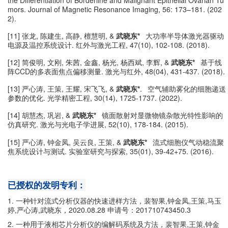
mors. Journal of Magnetic Resonance Imaging, 56: 173–181. (202
2).
[11]
张龙
,
陈建生
,
高静
,
檀慧明
, &
武晓东
*
大功率半导体激光器驱动
电源及温控系统设计
.
红外与激光工程
, 47(10), 102-108. (2018).
[12]
简俊明
,
文刚
,
朱茜
,
金鑫
,
杨光
,
杨西斌
,
李辉
, &
武晓东
*
基于线
阵
CCD
的多表面焦点偏移测量
.
激光与红外
, 48(04), 431-437. (2018).
[13]
严心涛
,
王策
,
王耀
,
宋飞飞
, &
武晓东
*
.
空气辅助雾化的细胞递送
参数的优化
.
光学精密工程
, 30(14), 1725-1737. (2022).
[14]
胡慧杰
,
巩岩
, &
武晓东
*
镜面散射对显微物镜杂散光特性影响的
仿真研究
.
激光与光电子学进展
, 52(10), 178-184. (2015).
[15]
严心涛
,
钟金凤
,
吴云良
,
王策
, &
武晓东
*
流式细胞仪气动稳流聚
焦系统设计与测试
.
实验室研究与探索
, 35(01), 39-42+75. (2016).
已授权的发明专利：
1.
一种针对流式分析仪器的快速进样方法，裴智果
,
钟金凤
,
王策
,
马玉
婷
,
严心涛
,
武晓东，
2020.08.28
申请号：
201710743450.3
2.
一种用于液相芯片分析仪的编解码系统及方法，裴智果
,
王策
,
钟金