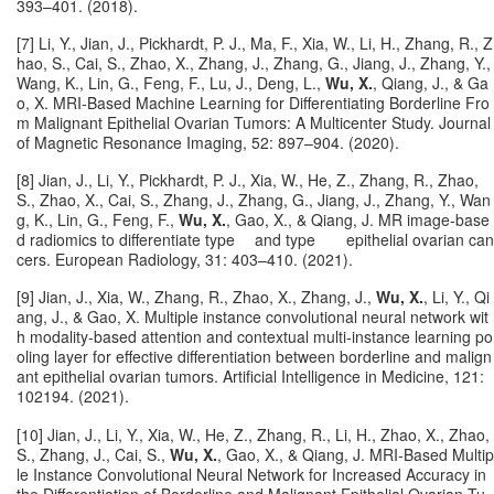
393–401. (2018).
[7] Li, Y., Jian, J., Pickhardt, P. J., Ma, F., Xia, W., Li, H., Zhang, R., Z
hao, S., Cai, S., Zhao, X., Zhang, J., Zhang, G., Jiang, J., Zhang, Y.,
Wang, K., Lin, G., Feng, F., Lu, J., Deng, L.,
Wu, X.
, Qiang, J., & Ga
o, X. MRI‐Based Machine Learning for Differentiating Borderline Fro
m Malignant Epithelial Ovarian Tumors: A Multicenter Study. Journal
of Magnetic Resonance Imaging, 52: 897–904. (2020).
[8] Jian, J., Li, Y., Pickhardt, P. J., Xia, W., He, Z., Zhang, R., Zhao,
S., Zhao, X., Cai, S., Zhang, J., Zhang, G., Jiang, J., Zhang, Y., Wan
g, K., Lin, G., Feng, F.,
Wu, X.
, Gao, X., & Qiang, J. MR image-base
d radiomics to differentiate type and type epithelial ovarian can
cers. European Radiology, 31: 403–410. (2021).
[9] Jian, J., Xia, W., Zhang, R., Zhao, X., Zhang, J.,
Wu, X.
, Li, Y., Qi
ang, J., & Gao, X. Multiple instance convolutional neural network wit
h modality-based attention and contextual multi-instance learning po
oling layer for effective differentiation between borderline and malign
ant epithelial ovarian tumors. Artificial Intelligence in Medicine, 121:
102194. (2021).
[10] Jian, J., Li, Y., Xia, W., He, Z., Zhang, R., Li, H., Zhao, X., Zhao,
S., Zhang, J., Cai, S.,
Wu, X.
, Gao, X., & Qiang, J. MRI-Based Multip
le Instance Convolutional Neural Network for Increased Accuracy in
the Differentiation of Borderline and Malignant Epithelial Ovarian Tu