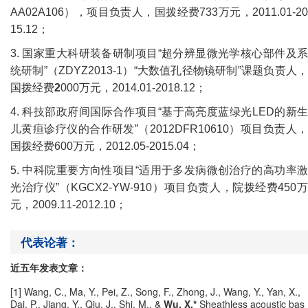
AA02A106
），项目负责人，国拨经费
733
万元，
2011.01-2
15.12
；
3.
国家重大科研装备研制项目“超分辨显微光学核心部件及
统研制”（
ZDYZ2013-1
）“大数值孔径物镜研制”课题负责人
国拨经费
2
000
万元，
2014.01-2018.12
；
4.
科技部政府间国际合作项目“基于高亮度蓝绿光
LED
的新
儿黄疸诊疗仪的合作研发”（
2012DFR10610
）项目负责人
国拨经费
600
万元，
2012.05-2015.04
；
5.
中科院重要方向性项目“适用于多发病微创治疗的高功率
光治疗仪”（
KGCX2-YW-910
）项目负责人，院拨经费
450
元，
2009.11-2012.10
；
代表论著：
近五年发表文章：
[1] Wang, C., Ma, Y., Pei, Z., Song, F., Zhong, J., Wang, Y., Yan, X.,
Dai, P., Jiang, Y., Qiu, J., Shi, M., &
Wu, X.*
Sheathless acoustic bas