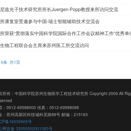
尼兹光子技术研究所所长Juergen Popp教授来所访问交流
所康复室受邀参与中国-瑞士智能辅助技术交流会
所荣获“贯彻落实中国科学院国际合作工作会议精神工作”优秀单
生物工程联合会主席来苏州医工所交流访问
10条 共1页
所有：中国科学院苏州生物医学工程技术研究所 Copyright 2009 All Righ
served
：0512-69588000 传真：0512-69588088
址：苏州高新区科技城科灵路88号 邮编：215163
CP备16039565号
网安备 32050502001085号