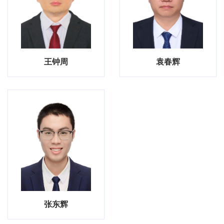
王钟周
袁春辉
张东辉