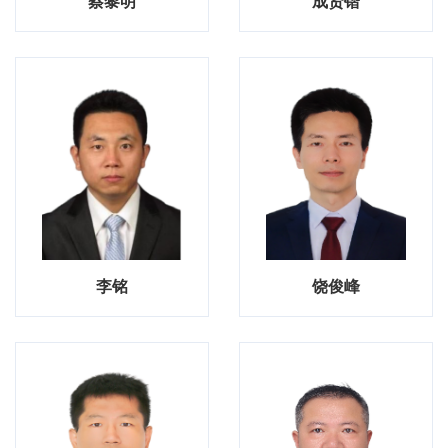
蔡黎明
成贤锴
李铭
饶俊峰