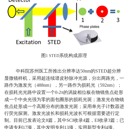
图
系统构成原理
1 STED
中科院苏州医工所推出分辨率达
的
超分辨
50nm
STED
显微镜样机，采用超连续谱皮秒脉冲光源，分出两路光，一
路作为激发光（
），另一路作为损耗光（
）；
488nm
592nm
在损耗光光路中设置一个
的涡旋相位板在物镜焦点处形
0-2π
成一个中央光强为零的面包圈形的损耗光斑；激发光在物镜
焦点处形成一个高斯分布的激发光斑；采用单光子计数器进
行荧光探测。激发光波长和损耗光波长可根据需要进行定
制。目前已发表论文
篇，其中
收录
篇，
收录
篇；已
8
SCI
4
EI
3
申请专利
项，其中发明专利
项，实用新型专利
项。
17
13
4