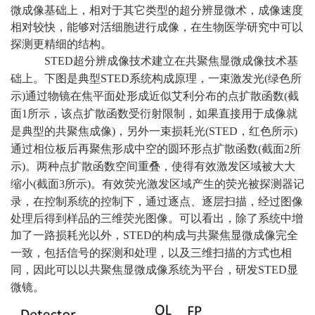
微成像基础上，相对于其它类型的超分辨显微术，成像速度
相对较快，能够对活细胞进行成像，在生物医学研究中可以
探测更精细的结构。
超分辨成像技术建立在共聚焦显微成像技术基
STED
础上。下图是典型
系统构成原理，一束激发光
绿色所
STED
(
示
通过物镜在焦平面处形成近似艾利分布的点扩散函数
截
)
(
面
所示，该点扩散函数受衍射限制，如果直接用于成像就
1
是典型的共聚焦成像
，另外一束损耗光
，红色所示
)
(STED
)
通过相位板后再聚焦形成中空的圆环形点扩散函数
截面
所
(
2
示
。两种点扩散函数空间重叠，使得有效激发区域被大大
)
缩小
截面
所示
。有效荧光激发区域产生的荧光被探测器记
(
3
)
录，在控制系统的控制下，通过逐点、逐层扫描，经过图像
处理后得到样品的三维荧光图像。可以看出，除了系统中增
加了一路损耗光以外，
的构成与共聚焦显微成像完全
STED
一致，包括信号的探测和处理，以及三维扫描的方式也相
同，因此可以以共聚焦显微成像系统为平台，研发
显
STED
微镜。