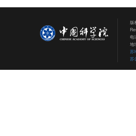
版权
Re
电话
地
苏I
苏公