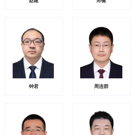
赵建
郑健
钟君
周连群