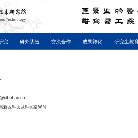
研究
研究队伍
交流合作
成果转化
研究生教
员
@sibet.ac.cn
高新区科技城科灵路88号