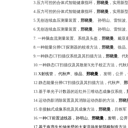
3.
压力可控的合体式智能健康指环，
邢晓曼
，实用新
4.
压力可控的分体式智能健康指环，
邢晓曼
，实用新
5.
无创连续血压测量装置，
邢晓曼
、 孙明山、雷恒波
6.
无创连续血压测量装置，
邢晓曼
、 孙明山、雷恒波
7.
一种脑血流测量装置、系统及头盔，
邢晓曼
、戴亚
8.
一种能量分辨
CT
探测器的校准方法，
邢晓曼
、徐品
9.
一种静态
CT
扫描仪系统及其扫描方法
，
邢晓曼
、代
10.
一种静态
CT
扫描仪及其散射
X
光子校正方法，代秋
11.
X
射线管
，
代秋声
、
徐品
、
邢晓曼
， 发明，公开，
12.
静态能量分辨
CT
扫描仪及其扫描方法，代秋声、
邢
13.
基于单光子计数器的近红外三维动态成像仪系统，
14.
运动伪影消除装置及其消除运动伪影的方法，
邢晓
15.
非接触式成像系统及其成像方法，
邢晓曼
，吕铁军
16.
一种CT
前置滤线器
，
孙明山
、
邢晓曼
，发明，公开
17.
基于有序生长纳米壁的大束流场发射阴极制造方法