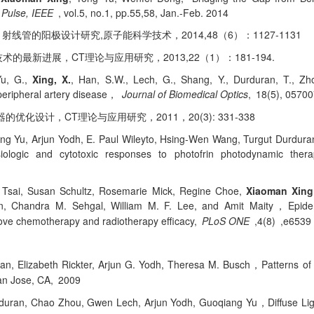
Pulse, IEEE
, vol.5, no.1, pp.55,58, Jan.-Feb. 2014
X
,
2014,48
6
1127-1131
射线管的阳极设计研究
原子能科学技术，
（
）：
CT
2013,22
1
181-194.
技术的最新进展，
理论与应用研究，
（
）：
Yu, G.,
Xing, X.
, Han, S.W., Lech, G., Shang, Y., Durduran, T., Zho
peripheral artery disease
Journal of Biomedical Optics
, 18(5), 05700
，
CT
2011
20(3): 331-338
器的优化设计，
理论与应用研究，
，
ng Yu, Arjun Yodh, E. Paul Wileyto, Hsing-Wen Wang, Turgut Durdur
siologic and cytotoxic responses to photofrin photodynamic ther
. Tsai, Susan Schultz, Rosemarie Mick, Regine Choe,
Xiaoman Xing
 Chandra M. Sehgal, William M. F. Lee, and Amit Maity
Epide
，
ove chemotherapy and radiotherapy efficacy,
PLoS ONE
,4(8) ,e6539
an, Elizabeth Rickter, Arjun G. Yodh, Theresa M. Busch
Patterns of
，
an Jose, CA, 2009
urduran, Chao Zhou, Gwen Lech, Arjun Yodh, Guoqiang Yu
Diffuse Li
，