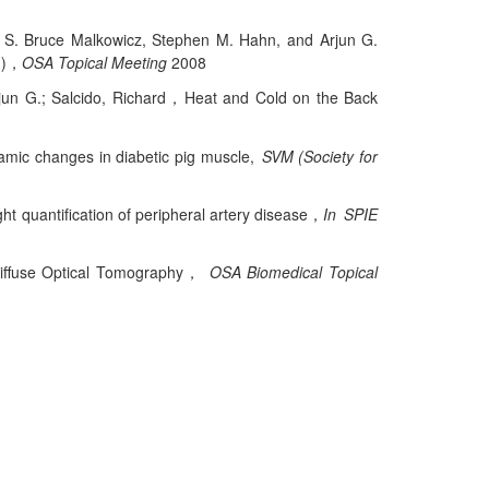
, S. Bruce Malkowicz, Stephen M. Hahn, and Arjun G.
)
OSA Topical Meeting
2008
，
jun G.; Salcido, Richard
Heat and Cold on the Back
，
ic changes in diabetic pig muscle,
SVM (Society for
ight quantification of peripheral artery disease
In SPIE
，
iffuse Optical Tomography
OSA Biomedical Topical
，