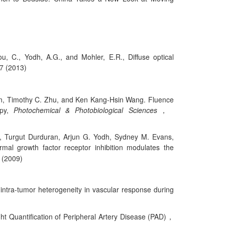
u, C., Yodh, A.G., and Mohler, E.R., Diffuse optical
7 (2013)
an, Timothy C. Zhu, and Ken Kang-Hsin Wang. Fluence
apy,
Photochemical & Photobiological Sciences
，
, Turgut Durduran, Arjun G. Yodh, Sydney M. Evans,
rmal growth factor receptor inhibition modulates the
 (2009)
 intra-tumor heterogeneity in vascular response during
ght Quantification of Peripheral Artery Disease (PAD)
，