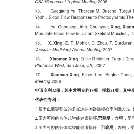
OSA Biomedical Topical Meeting
2008
13.
Guoqiang Yu, Theresa M. Busche, Turgut
Yodh
Blood Flow Responses to Photodynamic Thera
，
14.
Yu, Guoqiang; Ahn, Chulhyun;
Xing, Xiao
Modulate Blood Flow in Distant Skeletal Muscles
T
，
15.
X. Xing
, E. R. Mohler, C. Zhou, T. Durduran,
Vascular Medicine) Annual Meeting
2007
16.
Xiaoman Xing
, Emile R Mohler, Turgut Du
Photonics West
, San Jose, CA, 2007
17.
Xiaoman Xing
, Kijoon Lee, Regine Choe,
Meeting
2006
申请专利
32
项，其中发明专利
19
项，授权
21
项，其中
代表性专利：
1.
基于血液容积波的多光源探测器连续心率测量方法
,
2.
压力可控的合体式智能健康指环
,
邢晓曼
，发明，受
2.
压力可控的分体式智能健康指环，
邢晓曼
，发明，