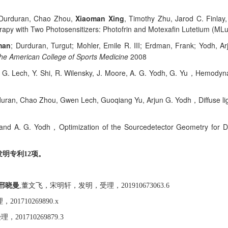
 Durduran, Chao Zhou,
Xiaoman Xing
, Timothy Zhu, Jarod C. Finlay
py with Two Photosensitizers: Photofrin and Motexafin Lutetium (MLu
man
; Durduran, Turgut; Mohler, Emile R. III; Erdman, Frank; Yodh, Ar
he American College of Sports Medicine
2008
 G. Lech, Y. Shi, R. Wilensky, J. Moore, A. G. Yodh, G. Yu
Hemodynam
，
rduran, Chao Zhou, Gwen Lech, Guoqiang Yu, Arjun G. Yodh
Diffuse l
，
 and A. G. Yodh
Optimization of the Sourcedetector Geometry for D
，
发明专利
12
项。
邢晓曼
,
董文飞，宋明轩，发明，受理，
201910673063.6
理，
201710269890.x
受理，
201710269879.3