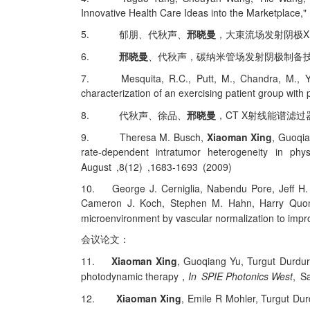
Innovative Health Care Ideas into the Marketplace,"
5.
郁朋、代秋声、
邢晓曼
，大束流场发射阴极
6.
邢晓曼
、代秋声，碳纳米管场发射阴极制备
7.
Mesquita, R.C., Putt, M., Chandra, M., 
characterization of an exercising patient group with 
8.
CT X
代秋声、徐品、
邢晓曼
，
射线能谱滤过
9.
Theresa M. Busch,
Xiaoman Xing
, Guoqia
rate-dependent intratumor heterogeneity in phy
August ,8(12) ,1683-1693 (2009)
10.
George J. Cerniglia, Nabendu Pore, Jeff H
Cameron J. Koch, Stephen M. Hahn, Harry Quon,
microenvironment by vascular normalization to impr
会议论文：
11.
Xiaoman Xing
, Guoqiang Yu, Turgut Durdur
photodynamic therapy
In SPIE Photonics West
, S
，
12.
Xiaoman Xing
, Emile R Mohler, Turgut D