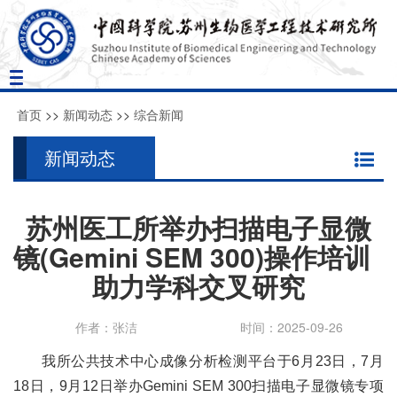
Toggle
navigation
首页
>>
新闻动态
>>
综合新闻
新闻动态
苏州医工所举办扫描电子显微
镜(Gemini SEM 300)操作培训
助力学科交叉研究
作者：张洁
时间：2025-09-26
我所
公共技术中心
成像分析检测平台
于
6月2
3
日，
7月
1
8
日，
9月1
2
日举办
Gemini SEM 300扫描电子显微镜专项