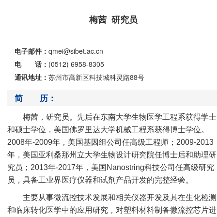
梅茜 研究员
电子邮件：
qmei@sibet.ac.cn
电 话：
(0512) 6958-8305
通讯地址：
苏州市高新区科技城科灵路88号
简 历：
梅茜，研究员。先后在东南大学生物医学工程系获得学士
和硕士学位，美国佛罗里达大学机械工程系获得博士学位。
2008
年
-2009
年，美国基因组公司任高级工程师；
2009-2013
年，美国亚利桑那州立大学生物设计研究院任博士后和助理研
究员；
2013
年
-2017
年，美国
Nanostring
科技公司任高级研究
员，具备工业界医疗仪器和试剂产品开发的完整经验。
主要从事
微流控技术发展和相关仪器开发及其在生化检测
和临床转化医学中的应用研究，对塑料材料制备微流控芯片进