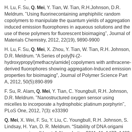
H. Lu, F. Su,
Q. Mei
, Y. Tian, W. Tian, R.H.Johnson, D.R.
Meldrum. "Using fluorinecontaining amphiphilic random
copolymers to manipulate the quantum yields of aggregation
induced emission fluorophores in aqueous solutions and the
use of these polymers for fluorescent bioimaging", Journal of
Materials Chemistry, 2012, 22(19), 9890-9900
H. Lu, F. Su,
Q. Mei
, X. Zhou, Y. Tian, W. Tian, R.H. Johnson,
D.R. Meldrum. “A Series of poly[N-(2-
hydroxypropyl)methacrylamide] copolymers with anthracene-
derived fluorophores showing aggregation-Induced emission
properties for bioimaging”, Journal of Polymer Science Part
A, 2012, 50(5):890-899
F. Su, R. Alam
, Q. Mei
, Y. Tian, C. Youngbull, R.H. Johnson,
D.R. Meldrum. "Nanostructured oxygen sensor using
micelles to incorporate a hydrophobic platinum porphyrin",
PLoS One, 2012, 7(3): e33390
Q. Mei
, X. Wei, F. Su, Y. Liu, C. Youngbull, R.H. Johnson, S.
Lindsay, H. Yan, D. R. Meldrum. “Stability of DNA origami