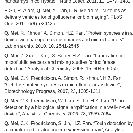
nanoarrays in cell lysate", Nano Letter, 2011, 11, 1477–1482
F. Su, R. Alam,
Q. Mei
, Y. Tian, D.R. Meldrum, "Micelles as
delivery vehicles for oligofluorene for bioimaging", PLoS
One, 2011, 6(9): e24425
Q. Mei
, R. Khnouf, A. Simon, H.Z. Fan. “Protein synthesis in a
device with nanoporous membranes and microchannels”,
Lab on a chip, 2010, 10, 2541-2545
Q. Mei
, Z. Xia, F. Xu
，
S. Soper, H.Z. Fan. “Fabrication of
microfluidic reactors and mixing studies for luciferase
detection.” Analytical Chemistry, 2008, 15, 6045–6050
Q. Mei
, C.K. Fredrickson, A. Simon, R. Khnouf, H.Z. Fan.
“Cell-free protein synthesis in microfluidic array device”,
Biotechnology Progress, 2007, 23, 1305-1311
Q. Mei
, C.K. Fredrickson, W. Lian, S. Jin, H.Z. Fan. “Ricin
detection by a biological signal amplification in a well-in-well
device”, Analytical Chemistry, 2006, 78, 7659-7664
Q. Mei
, C.K. Fredrickson, S. Jin, H.Z. Fan. “Toxin detection by
a miniaturized in vitro protein expression array”, Analytical