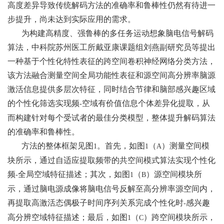
高度差异导致传统解码方法的准确率和鲁棒性仍然有待进一
步提升，尚未达到实际应用的需求。
为构建高精度、强鲁棒的多任务运动想象脑电信号解码
算法，中科院苏州医工所戴亚康课题组刘燕副研究员等提出
一种基于个性化特性表征的跨空间卷积神经网络分类方法，
该方法融合测量空间全局功能性表征和源空间高分辨率脑源
激活信息提供多层次特征，同时结合节律和脑部感兴趣区域
的个性化筛选实现频
空域有价值信息个体差异化提取，从
-
而构建针对每个受试者的最佳分类模型，整体提升解码算法
的准确率和鲁棒性。
方法的整体框架见图
。首先，如图
（
）测量空间模
1
1
A
块所示，通过自适应提取频带的共空间模式算法实现个性化
频
全局空域特征描述；其次，如图
（
）源空间模块所
-
1
B
示，通过脑电源成像将脑电信号反解至高分辨率源空间内，
再提取高激活态偶极子时间序列关系完成个性化时
感兴趣
-
高分辨空域特征描述；最后，如图
（
）跨空间模块所示，
1
C