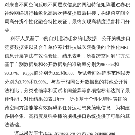
对来自不同空间反映不同层次信息的两组特征矩阵通过卷积
神经网络进行抽象化高层次特征提取后拼接，构建跨空间全
局高分辨个性化融合特性表征，最终实现高精度强鲁棒四分
类。
科研人员基于
例自测运动想象脑电数据、公开脑机接口
20
竞赛数据集以及合作单位苏州科技城医院提供的个性化
MRI
信息开展算法有效性验证。结果表明，所提跨空间解码方法
基于自测数据集和公开数据集的准确率分别为
和
96.05%
、
值分别为
和
、受试者间准确率范围误差
90.37%
Kappa
0.95
0.88
分别为
和
。与基于相同公开数据集的其他公开算
3.79%
3.90%
法相比，分类准确率和受试者间差异等多项指标都达到了最
佳性能，对比结果如表
所示。所提基于个性化特性表征的
1
跨空间方法能够有效解码多任务运动想象脑电信息，为构建
多指令集、高精度及强鲁棒的脑机接口系统提供了可靠的算
法基础。
该成果发表于
IEEE Transactions on Neural Systems and