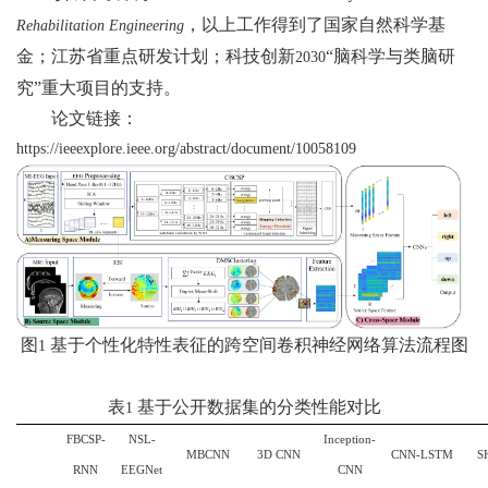
，以上工作得到了国家自然科学基
Rehabilitation Engineering
金；江苏省重点研发计划；科技创新
“脑科学与类脑研
2030
究”重大项目的支持。
论文链接：
https://ieeexplore.ieee.org/abstract/document/10058109
图
基于个性化特性表征的跨空间卷积神经网络算法流程图
1
表
基于公开数据集的分类性能对比
1
FBCSP-
NSL-
Inception-
MBCNN
3D CNN
CNN-LSTM
S
RNN
EEGNet
CNN