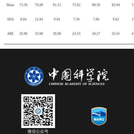
Mean
73.56
70.68
81.15
75.02
88.39
82.84
7
SDA
8.04
12.84
9.04
7.34
7.06
9.62
1
ARE
20.96
33.68
29.00
24.53
18.27
25.61
4
微信公众号