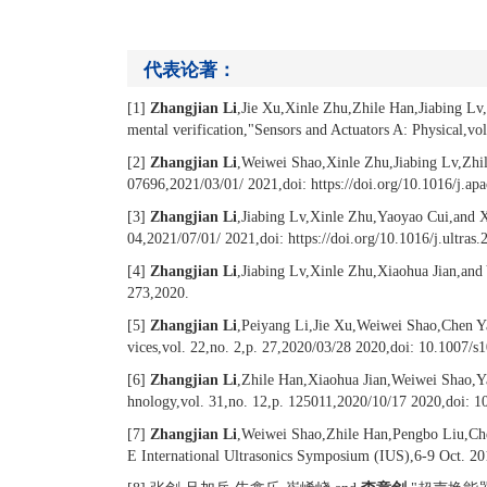
代表论著：
[1]
Zhangjian Li
,Jie Xu,Xinle Zhu,Zhile Han,Jiabing Lv
mental verification,"Sensors and Actuators A: Physical,vo
[2]
Zhangjian Li
,Weiwei Shao,Xinle Zhu,Jiabing Lv,Zhil
07696,2021/03/01/ 2021,doi: https://doi.org/10.1016/j.ap
[3]
Zhangjian Li
,Jiabing Lv,Xinle Zhu,Yaoyao Cui,and Xi
04,2021/07/01/ 2021,doi: https://doi.org/10.1016/j.ultras
[4]
Zhangjian Li
,Jiabing Lv,Xinle Zhu,Xiaohua Jian,and
273,2020.
[5]
Zhangjian Li
,Peiyang Li,Jie Xu,Weiwei Shao,Chen Y
vices,vol. 22,no. 2,p. 27,2020/03/28 2020,doi: 10.1007/
[6]
Zhangjian Li
,Zhile Han,Xiaohua Jian,Weiwei Shao,Ya
hnology,vol. 31,no. 12,p. 125011,2020/10/17 2020,doi: 
[7]
Zhangjian Li
,Weiwei Shao,Zhile Han,Pengbo Liu,Che
E International Ultrasonics Symposium (IUS),6-9 Oct.