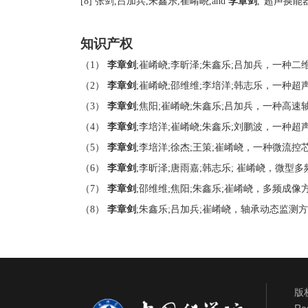
[8]
张剑
,
吕加兵
,
朱鑫乐
,
崔崤峣
,and
李章剑
,"
超声换能
知识产权
（1）
李章剑
;
崔崤峣
;
李昕泽
;
朱鑫乐
;
吕加兵，一种二
（2）
李章剑
;
崔崤峣
;
邵维维
;
李培洋
;
韩志乐，一种超
（3）
李章剑
;
焦阳
;
崔崤峣
;
朱鑫乐
;
吕加兵，一种高速
（4）
李章剑
;
李培洋
;
崔崤峣
;
朱鑫乐
;
刘鹏波，一种超
（5）
李章剑
;
李培洋
;
徐杰
;
王策
;
崔崤峣，一种微流控
（6）
李章剑
;
李昕泽
;
唐雨嘉
;
韩志乐
;
崔崤峣，微型多
（7）
李章剑
;
邵维维
;
焦阳
;
朱鑫乐
;
崔崤峣，多频成像
（8）
李章剑
;
朱鑫乐
;
吕加兵
;
崔崤峣，轴承动态监测方
版权