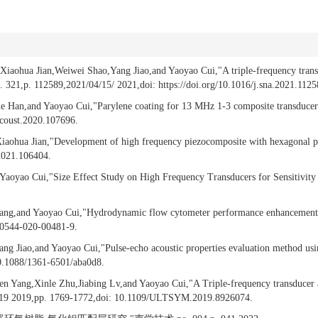
,Xiaohua Jian,Weiwei Shao,Yang Jiao,and Yaoyao Cui,"A triple-frequency trans
l. 321,p. 112589,2021/04/15/ 2021,doi: https://doi.org/10.1016/j.sna.2021.1125
e Han,and Yaoyao Cui,"Parylene coating for 13 MHz 1-3 composite transducer
acoust.2020.107696.
aohua Jian,"Development of high frequency piezocomposite with hexagonal pill
.2021.106404.
 Yaoyao Cui,"Size Effect Study on High Frequency Transducers for Sensitivit
ang,and Yaoyao Cui,"Hydrodynamic flow cytometer performance enhancement 
s10544-020-00481-9.
ng Jiao,and Yaoyao Cui,"Pulse-echo acoustic properties evaluation method us
10.1088/1361-6501/aba0d8.
n Yang,Xinle Zhu,Jiabing Lv,and Yaoyao Cui,"A Triple-frequency transducer 
 2019 2019,pp. 1769-1772,doi: 10.1109/ULTSYM.2019.8926074.