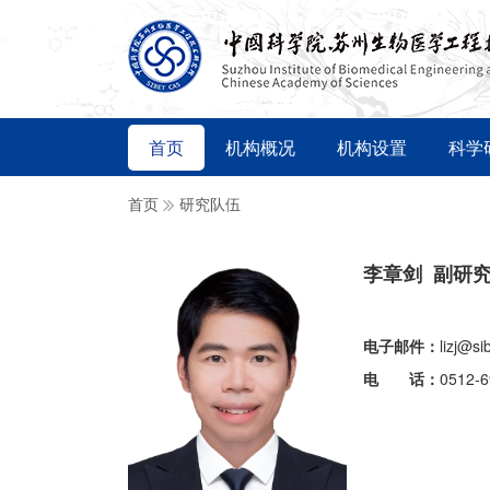
首页
机构概况
机构设置
科学
首页
研究队伍
李章剑 副研
电子邮件：
lizj@si
电 话：
0512-