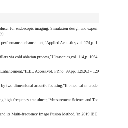
ducer for endoscopic imaging: Simulation design and experi
89.
 performance enhancement,"Applied Acoustics,vol. 174,p. 1
ars via cold ablation process,"Ultrasonics,vol. 114,p. 1064
y Enhancement,"IEEE Access,vol. PP,no. 99,pp. 129263 - 129
by two-dimensional acoustic focusing,"Biomedical microde
ing high-frequency transducer,"Measurement Science and Tec
and its Multi-frequency Image Fusion Method,"in 2019 IEE