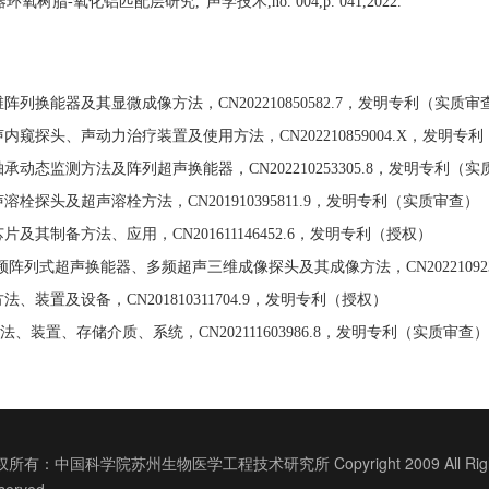
器环氧树脂
-
氧化铝匹配层研究
,"
声学技术
,no. 004,p. 041,2022.
维阵列换能器及其显微成像方法，
CN202210850582.7
，发明专利（实质审
声内窥探头、声动力治疗装置及使用方法，
CN202210859004.X
，发明专利
轴承动态监测方法及阵列超声换能器，
CN202210253305.8
，发明专利（实
声溶栓探头及超声溶栓方法，
CN201910395811.9
，发明专利（实质审查）
芯片及其制备方法、应用，
CN201611146452.6
，发明专利（授权）
频阵列式超声换能器、多频超声三维成像探头及其成像方法，
CN20221092
方法、装置及设备，
CN201810311704.9
，发明专利（授权）
法、装置、存储介质、系统，
CN202111603986.8
，发明专利（实质审查）
所有：中国科学院苏州生物医学工程技术研究所 Copyright 2009 All Righ