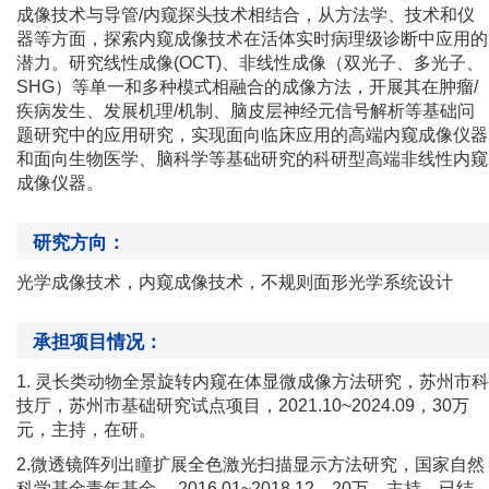
成像技术与导管
/
内窥探头技术相结合，从方法学、技术和仪
器等方面，探索内窥成像技术在活体实时病理级诊断中应用的
潜力。研究线性成像
(OCT)
、非线性成像（双光子、多光子、
SHG
）等单一和多种模式相融合的成像方法，开展其在肿瘤
/
疾病发生、发展机理
/
机制、脑皮层神经元信号解析等基础问
题研究中的应用研究，实现面向临床应用的高端内窥成像仪器
和面向生物医学、脑科学等基础研究的科研型高端非线性内窥
成像仪器。
研究方向：
光学成像技术，内窥成像技术，不规则面形光学系统设计
承担项目情况：
1.
灵长类动物全景旋转内窥在体显微成像方法研究，苏州市科
技厅，苏州市基础研究试点项目，
2021.10~2024.09
，
30
万
元，主持，在研。
2.
微透镜阵列出瞳扩展全色激光扫描显示方法研究，国家自然
科学基金青年基金，
2016.01~2018.12
，
20
万，主持，已结