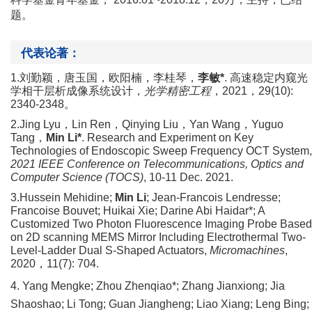
题。
代表论著：
1.
刘勤颖，唐玉国，欧阳楠，李桂琴，
李敏
*
.
高速稳定内窥光
学相干层析成像系统设计，
光学精密工程
，
2021
，
29(10):
2340-2348
。
2.Jing Lyu
，
Lin Ren
，
Qinying Liu
，
Yan Wang
，
Yuguo
Tang
，
Min Li*
. Research and Experiment on Key
Technologies of Endoscopic Sweep Frequency OCT System,
2021 IEEE Conference on Telecommunications, Optics and
Computer Science (TOCS)
, 10-11 Dec. 2021.
3.Hussein Mehidine;
Min Li
; Jean-Francois Lendresse;
Francoise Bouvet; Huikai Xie; Darine Abi Haidar*; A
Customized Two Photon Fluorescence Imaging Probe Based
on 2D scanning MEMS Mirror Including Electrothermal Two-
Level-Ladder Dual S-Shaped Actuators,
Micromachines
,
2020
，
11(7): 704.
4. Yang Mengke; Zhou Zhenqiao*; Zhang Jianxiong; Jia
Shaoshao; Li Tong; Guan Jiangheng; Liao Xiang; Leng Bing;