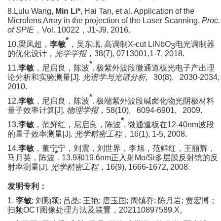
8.Lulu Wang,
Min Li*
, Hai Tan, et al. Application of the
Microlens Array in the projection of the Laser Scanning,
Proc.
of SPIE
，
Vol. 10022
，
J1-J9, 2016.
*
10.
梁凤超，
李敏
，吴东岷
.
高调制
X-cut LiNbO
电光调制器
3
的优化设计，
光学学报
，
38(7), 0713001,1-7, 2018.
*
11.
李敏
，尼启良，陈波
.
极紫外波段微通道板光电子产出理
论分析和实验测量
[J].
光谱学与光谱分析
, 30(8), 2030-2034,
2010.
*
12.
李敏
，尼启良，陈波
.
极端紫外波段碱卤化物光阴极材料
量子效率计算
[J].
物理学报
，
58(10), 6094-6901, 2009.
*
13.
李敏
，范鲜红，尼启良，陈波
.
微通道板在
12-40nm
波段
的量子效率测量
[J].
光学精密工程
，
16(1), 1-5, 2008.
14.
李敏
，董宁宁，刘震，刘世界，李旭，范鲜红，王丽辉，
*
马月英，陈波
. 13.9
和
19.6nm
正入射
Mo/Si
多层膜反射镜的反
射率测量
[J].
光学精密工程
，
16(9), 1666-1672, 2008.
发明专利：
1.
李敏
;
刘勤颖
;
吕晶
;
王艳
;
唐玉国
;
周镇乔
;
陈月岩
;
贾宏博；
扫频
OCT
图像处理方法及装置，
202110897589.X
。