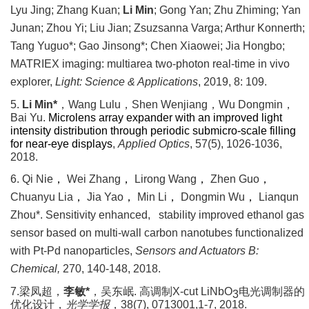
Lyu Jing; Zhang Kuan;
Li Min
; Gong Yan; Zhu Zhiming; Yan
Junan; Zhou Yi; Liu Jian; Zsuzsanna Varga; Arthur Konnerth;
Tang Yuguo*; Gao Jinsong*; Chen Xiaowei;
Jia Hongbo;
MATRIEX imaging: multiarea two-photon real-time in vivo
explorer,
Light: Science & Applications
, 2019, 8: 109.
5.
Li Min*
，
Wang Lulu
，
Shen Wenjiang
，
Wu Dongmin
，
Bai Yu.
Microlens array expander with an improved light
intensity distribution through periodic submicro-scale filling
for near-eye displays
,
Applied Optics
, 57(5), 1026-1036,
2018.
6. Qi Nie
，
Wei Zhang
，
Lirong Wang
，
Zhen Guo
，
Chuanyu Lia
，
Jia Yao
，
Min Li
，
Dongmin Wu
，
Lianqun
Zhou
*
. Sensitivity enhanced, stability improved ethanol gas
sensor based on multi-wall carbon nanotubes functionalized
with Pt-Pd nanoparticles,
Sensors and Actuators B:
Chemical,
270, 140-148, 2018.
7.
梁凤超，
李敏
*
，吴东岷
.
高调制
X-cut LiNbO
电光调制器的
3
优化设计，
光学学报
，
38(7), 0713001,1-7, 2018.