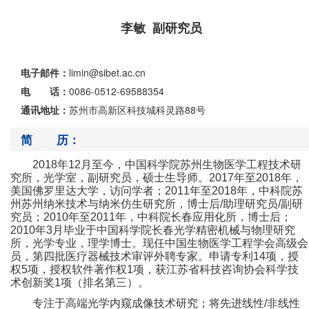
李敏 副研究员
电子邮件：
limin@sibet.ac.cn
电 话：
0086-0512-69588354
通讯地址：
苏州市高新区科技城科灵路88号
简 历：
2018
年
12
月至今，中国科学院苏州生物医学工程技术研
究所，光学室，副研究员，硕士生导师。
2017
年至
2018
年，
美国佛罗里达大学，访问学者；
2011
年至
2018
年，中科院苏
州苏州纳米技术与纳米仿生研究所，博士后
/
助理研究员
/
副研
究员；
2010
年至
2011
年，中科院长春应用化所，博士后；
2010
年
3
月毕业于中国科学院长春光学精密机械与物理研究
所，光学专业，理学博士。现任中国生物医学工程学会高级会
员，第四批医疗器械技术审评外聘专家。
申请专利
14
项，授
权
5
项，授权软件著作权
1
项，获江苏省科技咨询协会科学技
术创新奖
1
项（排名第三）。
专注于高端光学内窥成像技术研究；将先进线性
/
非线性