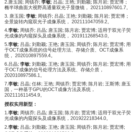
2.
唐玉国
;
周镇乔
;
李敏
;
吕晶
;
王艳
;
刘勤颖
;
陈月岩
;
贾宏博；
椭半球曲面大视野高通量双光子显微镜，
202110897601.7
。
3.
唐玉国
;
李敏
;
周镇乔
;
吕晶
;
王艳
;
刘勤颖
;
陈月岩
;
贾宏博；
全景旋转内窥双光子成像系统，
202111047059.2
。
4.
李敏
;
周镇乔
;
吕晶
;
唐玉国
;
陈月岩
;
贾宏博
;
适用于双光子荧
光成像的内窥探头及成像系统，
201911268543.0
。
5.
李敏
;
吕晶
;
刘勤颖
;
王艳
;
唐玉国
;
周镇乔
;
陈月岩
;
贾宏博
;
用
于
OCT
成像系统的信号处理方法、存储介质、
OCT
成像系
统，
202010897559.4
。
6.
吕晶
;
李敏
;
刘勤颖
;
王艳
;
唐玉国
;
周镇乔
;
陈月岩
;
贾宏博
;
用
于
OCT
成像的信号处理方法及系统、存储介质，
202010897586.1
。
7.
李敏
;
吕晶
;
任林
;
王艳
;
周镇乔
;
贾宏博
;
陈月岩
;
王斯博
;
唐玉
国，一种基于
GPU
的
OCT
成像方法及系统，
202111611454.9
。
授权实用新型：
1.
李敏
;
周镇乔
;
吕晶
;
唐玉国
;
陈月岩
;
贾宏博
;
适用于双光子荧
光成像的内窥探头及成像系统，
201922218344.0
。
2.
李敏
;
吕晶
;
刘勤颖
;
王艳
;
唐玉国
;
周镇乔
;
陈月岩
;
贾宏博
;