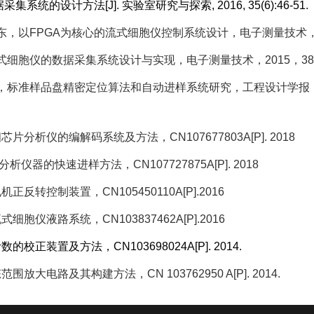
据采集系统的设计方法
[J].
实验室研究与探索
, 2016, 35(6):46-51.
东，以
FPGA
为核心的流式细胞仪控制系统设计，电子测量技术
式细胞仪的数据采集系统设计与实现，电子测量技术，
2015
，
38
，标准样品盘精密定位算法和自动进样系统研究，工程设计学报
相芯片分析仪的编解码系统及方法，
CN107677803A[P]. 2018
分析仪器的快速进样方法，
CN107727875A[P]. 2018
电机正反转控制装置，
CN105450110A[P].2016
流式细胞仪液路系统，
CN103837462A[P].2016
计数的校正装置及方法，
CN103698024A[P]. 2014.
态范围放大电路及其构建方法，
CN 103762950 A[P]. 2014.