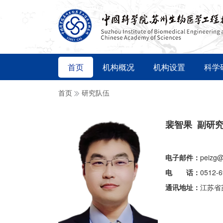
首页
机构概况
机构设置
科学
首页
研究队伍
裴智果 副研
电子邮件：
peizg@
电 话：
0512-
通讯地址：
江苏省