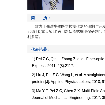
简 历：
致力于先进生物医学检测仪器的研制与开
863
计划重大项目
“
医用新型流式细胞仪研制
”
，
利多篇。
代表论著：
1)
Pei Z G,
Qin L, Zhang Z, et al. Fiber-optic
Express, 2011, 2(8):2117.
2)
Liu J, Pei
Z G,
Wang L, et al. A straightfor
proteins[J]. Applied Physics Letters, 2010, 9
3)
Ma Y T, Pei
Z G,
Chen Z X. Multi-Field An
Journal of Mechanical Engineering, 2017, 3