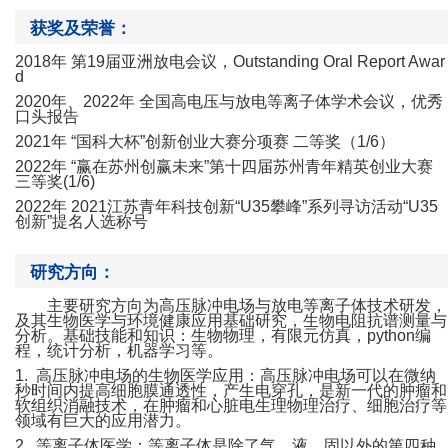
获奖及荣誉：
2018
年 第
19
届亚洲放电会议，
Outstanding Oral Report Awar
d
2020
年、
2022
年 全国高电压与放电等离子体学术会议，优秀
口头报告
2021
年 “国科大杯”创新创业大赛分项赛 二等奖（
1/6
）
2022
年 “赢在苏州创赢未来”第十四届苏州青年精英创业大赛
三等奖
(1/6)
2022
年
2021
江苏青年科技创新“
U35
攀峰”系列寻访活动“
U35
创新”提名人选称号
研究方向：
主要研究方向为高压脉冲电场与放电等离子体技术研发，
及其生物医学与环境健康应用基础研究，生物电阻抗谱测量与
分析。基础技能和知识：生物物理，有限元仿真，
python
编
程，统计分析，机器学习等。
1.
高压脉冲电场的生物医学应用：高压脉冲电场可以在微纳
秒时间内提高细胞膜通透性，产生电穿孔，是新一代的肿瘤和
软组织消融技术，在肿瘤和心脏电生理物理治疗、细胞治疗等
领域有巨大的应用潜力。
2.
等离子体医学：等离子体是除了气、液、固以外的第四种