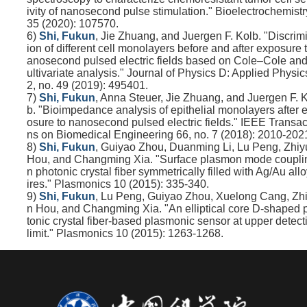
ivity of nanosecond pulse stimulation." Bioelectrochemistr
35 (2020): 107570.
6)
Shi, Fukun
, Jie Zhuang, and Juergen F. Kolb. "Discrim
ion of different cell monolayers before and after exposure 
anosecond pulsed electric fields based on Cole–Cole an
ultivariate analysis." Journal of Physics D: Applied Physic
2, no. 49 (2019): 495401.
7)
Shi, Fukun
, Anna Steuer, Jie Zhuang, and Juergen F. 
b. "Bioimpedance analysis of epithelial monolayers after 
osure to nanosecond pulsed electric fields." IEEE Transac
ns on Biomedical Engineering 66, no. 7 (2018): 2010-202
8)
Shi, Fukun
, Guiyao Zhou, Duanming Li, Lu Peng, Zhiy
Hou, and Changming Xia. "Surface plasmon mode couplin
n photonic crystal fiber symmetrically filled with Ag/Au all
ires." Plasmonics 10 (2015): 335-340.
9)
Shi, Fukun
, Lu Peng, Guiyao Zhou, Xuelong Cang, Zh
n Hou, and Changming Xia. "An elliptical core D-shaped 
tonic crystal fiber-based plasmonic sensor at upper detect
limit." Plasmonics 10 (2015): 1263-1268.