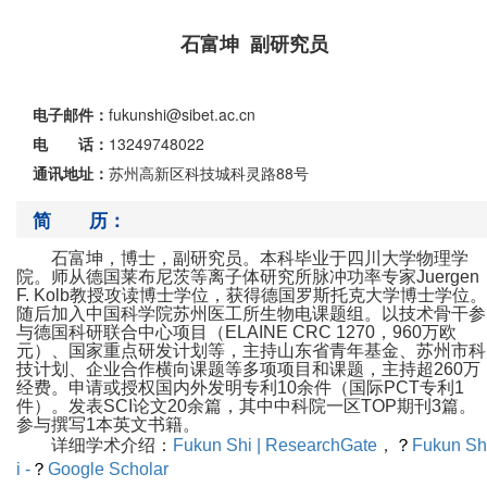
石富坤 副研究员
电子邮件：
fukunshi@sibet.ac.cn
电 话：
13249748022
通讯地址：
苏州高新区科技城科灵路88号
简 历：
石富坤，博士，副研究员。本科毕业于四川大学物理学
院。师从德国莱布尼茨等离子体研究所脉冲功率专家
Juergen
F. Kolb
教授攻读博士学位，获得德国罗斯托克大学博士学位。
随后加入中国科学院苏州医工所生物电课题组。以技术骨干参
与德国科研联合中心项目（
ELAINE CRC 1270
，
960
万欧
元）、国家重点研发计划等，主持山东省青年基金、苏州市科
技计划、企业合作横向课题等多项项目和课题，主持超
260
万
经费。申请或授权国内外发明专利
10
余件（国际
PCT
专利
1
件）。发表
SCI
论文
20
余篇，其中中科院一区
TOP
期刊
3
篇。
参与撰写
1
本英文书籍。
详细学术介绍：
Fukun Shi | ResearchGate
，
？
Fukun Sh
i -
？
Google Scholar