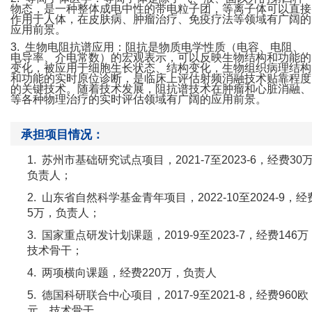
物态，是一种整体成电中性的带电粒子团，等离子体可以直接
作用于人体，在皮肤病、肿瘤治疗、免疫疗法等领域有广阔的
应用前景。
3.
生物电阻抗谱应用：阻抗是物质电学性质（电容、电阻、
电导率、介电常数）的宏观表示，可以反映生物结构和功能的
变化，被应用于细胞生长状态、结构变化，生物组织病理结构
和功能的实时原位诊断，是临床上评估射频消融技术贴靠程度
的关键技术。随着技术发展，阻抗谱技术在肿瘤和心脏消融、
等各种物理治疗的实时评估领域有广阔的应用前景。
承担项目情况：
1.
苏州市基础研究试点项目，
2021-7
至
2023-6
，经费
30
负责人；
2.
山东省自然科学基金青年项目，
2022-10
至
2024-9
，经
5
万，负责人；
3.
国家重点研发计划课题，
2019-9
至
2023-7
，经费
146
万
技术骨干；
4.
两项横向课题，经费
220
万，负责人
5.
德国科研联合中心项目，
2017-9
至
2021-8
，经费
960
欧
元，技术骨干。