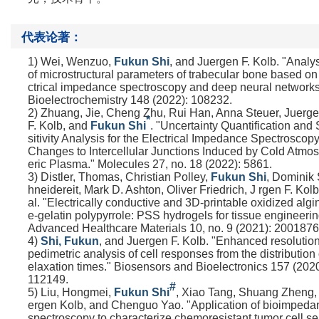
代表论著：
1) Wei, Wenzuo,
Fukun Shi
, and Juergen F. Kolb. "Analy
of microstructural parameters of trabecular bone based on
ctrical impedance spectroscopy and deep neural networks
Bioelectrochemistry 148 (2022): 108232.
2) Zhuang, Jie, Cheng Zhu, Rui Han, Anna Steuer, Juerg
*
F. Kolb, and
Fukun Shi
. "Uncertainty Quantification and
sitivity Analysis for the Electrical Impedance Spectroscopy
Changes to Intercellular Junctions Induced by Cold Atmo
eric Plasma." Molecules 27, no. 18 (2022): 5861.
3) Distler, Thomas, Christian Polley,
Fukun Shi
, Dominik
hneidereit, Mark D. Ashton, Oliver Friedrich, J
rgen F. Kolb
al. "Electrically conductive and 3D
‐
printable oxidized algi
e
‐
gelatin polypyrrole: PSS hydrogels for tissue engineerin
Advanced Healthcare Materials 10, no. 9 (2021): 2001876
4)
Shi, Fukun
, and Juergen F. Kolb. "Enhanced resolutio
pedimetric analysis of cell responses from the distribution 
elaxation times." Biosensors and Bioelectronics 157 (2020
112149.
#
5) Liu, Hongmei,
Fukun Shi
, Xiao Tang, Shuang Zheng,
ergen Kolb, and Chenguo Yao. "Application of bioimpeda
spectroscopy to characterize chemoresistant tumor cell se