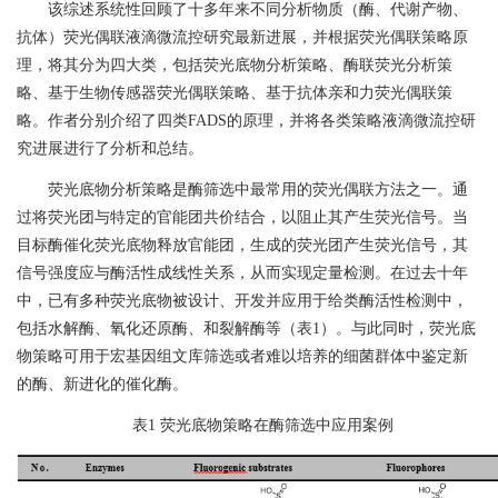
该综述系统性回顾了十多年来不同分析物质（酶、代谢产物、
抗体）荧光偶联液滴微流控研究最新进展，
并
根据荧光偶联策略原
理，将其分为四大类，包括荧光底物分析策略、酶联荧光分析策
略、基于生物传感器荧光偶联策略、基于抗体亲和力荧光偶联策
略
。
作者分别介绍了
四类
FADS
的原理，并将各类策略液滴微流控研
究进展进行了分析和总结。
荧光底物分析策略是酶筛选中最常用的荧光偶联方法之一
。
通
过将荧光团与特定的官能团共价结合，以阻止其产生荧光信号。当
目标酶催化荧光底物释放官能团，生成的荧光团产生荧光信号，其
信号强度应与酶活性成线性关系，从而实现定量检测。在过去十年
中，已有多种荧光底物被设计、开发并应用于给类酶活性检测中，
包括水解酶、氧化还原酶、和裂解酶等（表
1
）。与此同时，荧光底
物策略可用于宏基因组文库筛选或者难以培养的细菌群体中鉴定新
的酶、新进化的催化酶。
表
1
荧光底物策略在酶筛选中应用案例