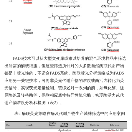
FADS
技术可以从大型突变库或难以培养的混合环境样品中筛选
出所需的酶或细胞，但这些筛选所针对的大多数自然酶或代谢产物
都是非荧光性的，不适合
FADS
系统
。
酶联荧光分析策略成为
FADS
应用另一关键技术，可将非荧光代谢产物的浓度或酶活力转化为荧
光信号，实现荧光定量检测。该综述对一系列的酶，如氧化酶、还
原酶以及转移酶等，偶联相应底物特异性氧化酶，实现酶活力或代
谢产物浓度分析和检测（表
2
）。
表
2
酶联荧光
策略
在酶及代谢产物生产菌株筛选中的
应用案例