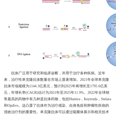
抗体广泛用于研究和临床诊断，并用于治疗各种疾病。近年
来，治疗性单克隆抗体数量在市场上显著增加。
2021
年全球单克隆
抗体市场规模为
1144.3
亿美元，预计到
2025
年将增长至
1795.6
亿美
元，年增长率
(CAGR)
估计为
2021
年至
2025
年
11.9%
。
2022
年全球销
售最高的药物中有几种是抗体药物，包括
Humira
，
Keytruda
，
Stelara
和
Opdivo
。这凸显了抗体作为治疗感染、自身免疫和肿瘤性疾病的
强效治疗剂的重要性。单克隆抗体可以通过噬菌体展示和相关技术