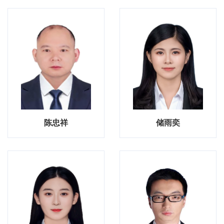
陈忠祥
储雨奕