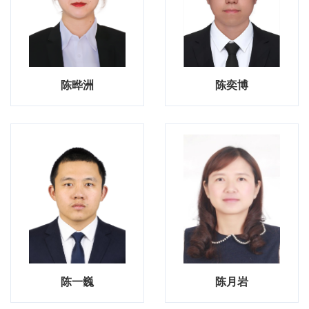
陈晔洲
陈奕博
陈一巍
陈月岩