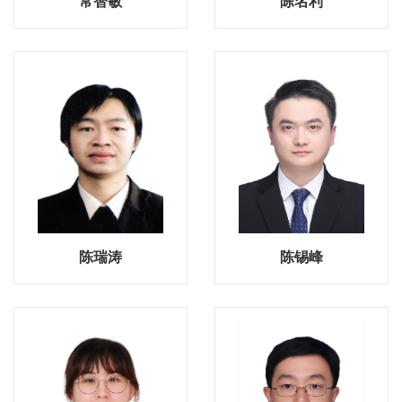
常智敏
陈名利
陈瑞涛
陈锡峰