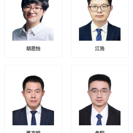
胡思怡
江浩
蒋克明
焦阳