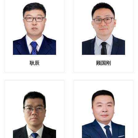
耿辰
顾国刚