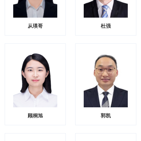
从瑛哥
杜强
顾桐旭
郭凯