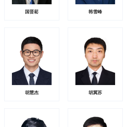
国晋菘
韩雪峰
胡慧杰
胡冀苏