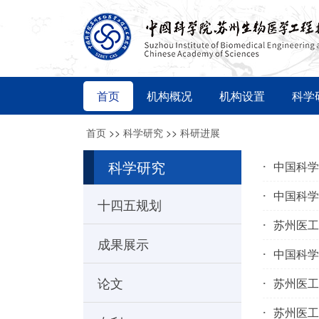
首页
机构概况
机构设置
科学
首页
>>
科学研究
>>
科研进展
科学研究
中国科学
中国科学
十四五规划
苏州医工
成果展示
中国科学
论文
苏州医工
苏州医工