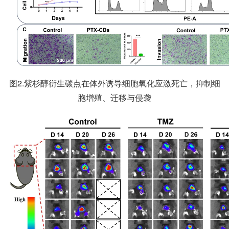
图2.紫杉醇衍生碳点在体外诱导细胞氧化应激死亡，抑制细
胞增殖、迁移与侵袭