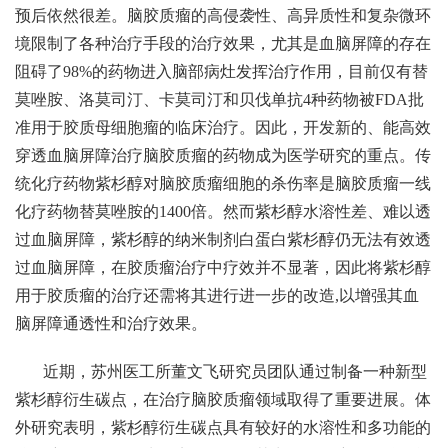
预后依然很差。脑胶质瘤的高侵袭性、高异质性和复杂微环
境限制了各种治疗手段的治疗效果，尤其是血脑屏障的存在
阻碍了98%的药物进入脑部病灶发挥治疗作用，目前仅有替
莫唑胺、洛莫司汀、卡莫司汀和贝伐单抗4种药物被FDA批
准用于胶质母细胞瘤的临床治疗。因此，开发新的、能高效
穿透血脑屏障治疗脑胶质瘤的药物成为医学研究的重点。传
统化疗药物紫杉醇对脑胶质瘤细胞的杀伤率是脑胶质瘤一线
化疗药物替莫唑胺的1400倍。然而紫杉醇水溶性差、难以透
过血脑屏障，紫杉醇的纳米制剂白蛋白紫杉醇仍无法有效透
过血脑屏障，在胶质瘤治疗中疗效并不显著，因此将紫杉醇
用于胶质瘤的治疗还需将其进行进一步的改造,以增强其血
脑屏障通透性和治疗效果。
近期，苏州医工所董文飞研究员团队通过制备一种新型
紫杉醇衍生碳点，在治疗脑胶质瘤领域取得了重要进展。体
外研究表明，紫杉醇衍生碳点具有较好的水溶性和多功能的