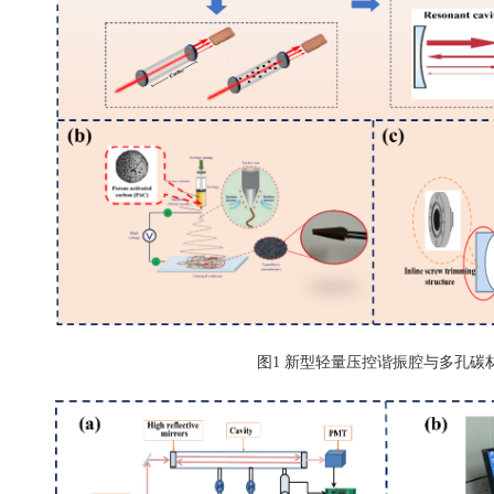
图
1
新型轻量压控谐振腔与多孔碳