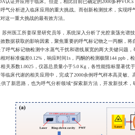
DA认证并应用于临床。但是，相比目前已确定的2000多种VO
是呼气分析进入临床应用的重大挑战。而创新检测技术，实现呼
应对这一重大挑战的最有效方法。
苏州医工所姜琛昱研究员等，系统深入分析了光腔衰荡光谱技术（Cavity R
高效数据获取的影响因素，聚焦重要的呼气标记物之一丙酮，将
决了呼气标记物检测中水蒸气干扰和谱线展宽的两大关键问题，研
对标准偏差0.12%，响应时间1s，丙酮的检测极限144 ppb，检测
相关系数1.0025，仪器总质量小于5.0 Kg，各性能指标显
等临床代谢的相关应用中，完成了2000余例呼气样本高灵敏
提供了新思路，也为呼气分析领域“探索新方法，开发新技术，