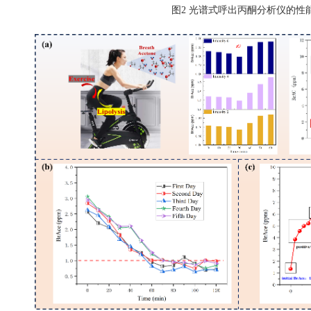
图
2
光谱式
呼出丙酮分析仪的性