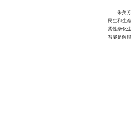
朱美芳
民生和生
柔性杂化
智能是解