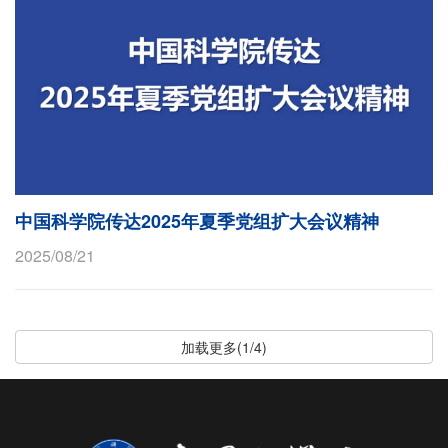
中国科学院传达2025年夏季党组扩大会议精神
2025/08/21
加载更多(1/4)