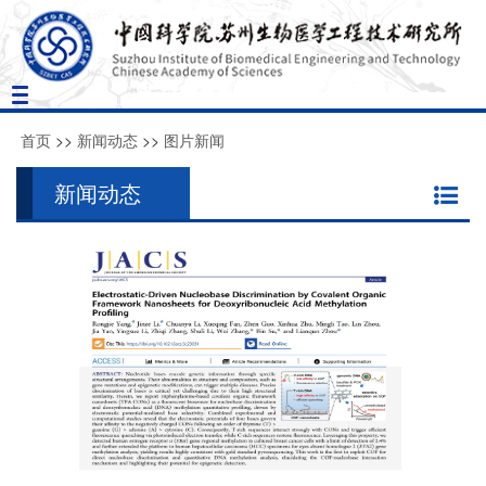
Toggle
navigation
首页
>>
新闻动态
>>
图片新闻
新闻动态