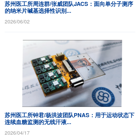
苏州医工所周连群/张威团队JACS：面向单分子测序
的纳米片碱基选择性识别...
2026/06/02
苏州医工所钟君/杨洪波团队PNAS：用于运动状态下
连续血糖监测的无线汗液...
2026/04/17