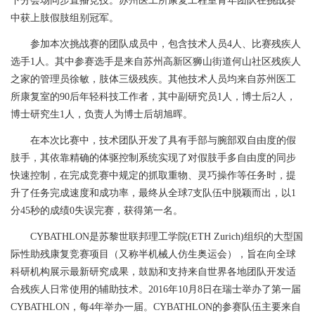
下分会场同步直播竞技。苏州医工所康复工程室青年团队在挑战赛
中获上肢假肢组别冠军。
参加本次挑战赛的团队成员中，包含技术人员
4
人、比赛残疾人
选手
1
人。其中参赛选手是来自苏州高新区狮山街道何山社区残疾人
之家的管理员徐敏，肢体三级残疾。其他技术人员均来自苏州医工
所康复室的
90
后年轻科技工作者，其中副研究员
1
人，博士后
2
人，
博士研究生
1
人，负责人为博士后胡旭晖。
在本次比赛中，技术团队开发了具有手部与腕部双自由度的假
肢手，其依靠精确的体驱控制系统实现了对假肢手多自由度的同步
快速控制，在完成竞赛中规定的抓取重物、灵巧操作等任务时，提
升了任务完成速度和成功率，最终从全球
7
支队伍中脱颖而出，
以1
分
45秒的成绩0
失
误
完赛，
获得第
一名。
CYBATHLON
是苏黎世联邦理工学院
(ETH Zurich)
组织的大型国
际性助残康复竞赛项目（又称半机械人仿生奥运会），旨在向全球
科研机构展示最新研究成果，鼓励和支持来自世界各地团队开发适
合残疾人日常使用的辅助技术。
2016
年
10
月
8
日在瑞士举办了第一届
CYBATHLON
，每
4
年举办一届。
CYBATHLON
的参赛队伍主要来自