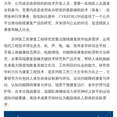
大学、公司或非政府组织的技术开发人员，需要一名残疾人志愿者
全程参与。竞赛内容是使用各自研发的最新辅助技术（装备），处
理各种日常事务。除实际比赛外，
CYBATHLON
还提供了一个公共
平台推动助残康复产业的研究，并加强与公众的对话，促进残疾人
康复和融入社会。
苏州医工所康复工程研究室重点围绕康复医学临床需求，运用
现代工程技术理论及光、机、声、电、磁、热等多学科综合手段，
开展人体健康状态辨识、机能增强、功能障碍康复的机理和方法研
究，从事高端康复器械关键技术研究和产品开发，帮助人体机能缺
失者最大限度地恢复其独立生活、工作和回归社会的能力。研究室
学科方向为康复工程技术，是苏州医工所三大主学科方向之一，主
要研究方向包括人体生命体征检测与评估、运动功能障碍康复与评
估、认知功能障碍康复与评估、场景干预康复治疗、老年护理与监
护等。在本次挑战赛后，该团队将继续深入研究神经义肢手的运动
感知功能重建，将技术成果尽快转化为截肢残疾人群体的实际需
求。