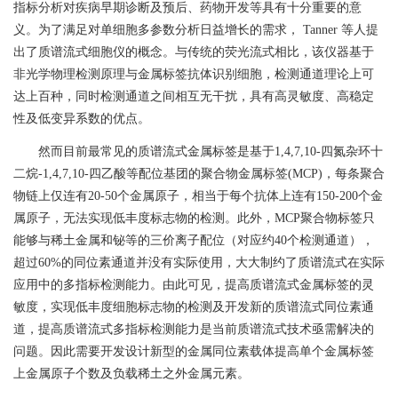
指标分析对疾病早期诊断及预后、药物开发等具有十分重要的意
义。为了满足对单细胞多参数分析日益增长的需求，
Tanner
等人提
出了质谱流式细胞仪的概念。与传统的荧光流式相比，该仪器基于
非光学物理检测原理与金属标签抗体识别细胞，检测通道理论上可
达上百种，同时检测通道之间相互无干扰，具有高灵敏度、高稳定
性及低变异系数的优点。
然而目前最常见的质谱流式金属标签是基于
1,4,7,10-
四氮杂环十
二烷
-1,4,7,10-
四乙酸等配位基团的聚合物金属标签
(MCP)
，每条聚合
物链上仅连有
20-50
个金属原子，相当于每个抗体上连有
150-200
个金
属原子，无法实现低丰度标志物的检测。此外，
MCP
聚合物标签只
能够与稀土金属和铋等的三价离子配位（对应约
40
个检测通道），
超过
60%
的同位素通道并没有实际使用，大大制约了质谱流式在实际
应用中的多指标检测能力。由此可见，提高质谱流式金属标签的灵
敏度，实现低丰度细胞标志物的检测及开发新的质谱流式同位素通
道，提高质谱流式多指标检测能力是当前质谱流式技术亟需解决的
问题。因此需要开发设计新型的金属同位素载体提高单个金属标签
上金属原子个数及负载稀土之外金属元素。