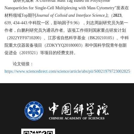
该研究成果“
A Universal Mass Tag Based on Polystyrene
Nanoparticles for Single-Cell Multiplexing with Mass Cytometry”
发表在
材料领域
Top
期刊
Journal of Colloid and Interface Science
上（
2023
,
639
, 434-443.
中科院一区，影响因子
9.96
），刘志周副研究员为第一
作者，白鹏利研究员为通讯作者。该项工作得到国家重点研发计划
（
2022YFF0710200
）、江苏省自然科学基金（
BK20210105
）、中科
院重大仪器装备项目（
ZDKYYQ20180003
）和中国科学院青年创新
促进会（
2019321
）等项目的经费支持。
论文链接：
https://www.sciencedirect.com/science/article/abs/pii/S0021979723002825