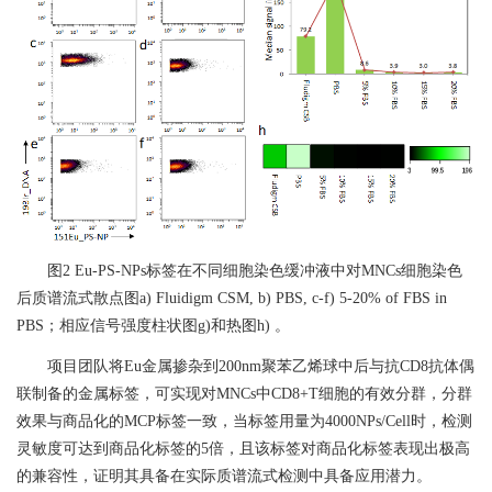
图
2 Eu-PS-NPs
标签在不同细胞染色缓冲液中对
MNCs
细胞染色
后质谱流式散点图
a) Fluidigm CSM, b) PBS, c-f) 5-20% of FBS in
PBS
；相应信号强度柱状图
g)
和热图
h)
。
项目团队将
Eu
金属掺杂到
200nm
聚苯乙烯球中后与抗
CD8
抗体偶
联制备的金属标签，可实现对
MNCs
中
CD8+T
细胞的有效分群，分群
效果与商品化的
MCP
标签一致，当标签用量为
4000NPs/Cell
时，检测
灵敏度可达到商品化标签的
5
倍，且该标签对商品化标签表现出极高
的兼容性，证明其具备在实际质谱流式检测中具备应用潜力。