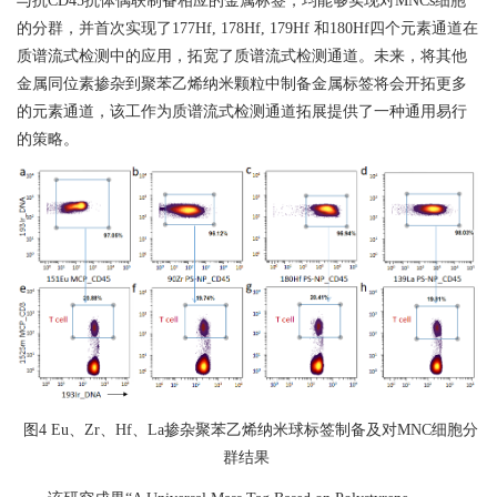
与抗
CD45
抗体偶联制备相应的金属标签，均能够实现对
MNCs
细胞
的分群，并首次实现了
177Hf, 178Hf, 179Hf
和
180Hf
四个元素通道在
质谱流式检测中的应用，拓宽了质谱流式检测通道。未来，将其他
金属同位素掺杂到聚苯乙烯纳米颗粒中制备金属标签将会开拓更多
的元素通道，该工作为质谱流式检测通道拓展提供了一种通用易行
的策略。
图
4 Eu
、
Zr
、
Hf
、
La
掺杂聚苯乙烯纳米球标签制备及对
MNC
细胞分
群结果