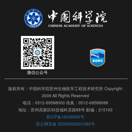
微信公众号
版权所有：中国科学院苏州生物医学工程技术研究所 Copyright
2009 All Rights Reserved
电话：0512-69588000 传真：0512-69588088
地址：苏州高新区科技城科灵路88号 邮编：215163
苏ICP备16039565号
苏公网安备 32050502001085号