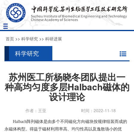
Toggle
navigation
首页
>>
科学研究
>>
科研进展
科学研究
苏州医工所杨晓冬团队提出一
种高均匀度多层Halbach磁体的
设计理论
作者：王亚
时间：2022-11-18
Halbach
阵列磁体是由多个不同磁化方向磁块按规律组装而成的
永磁体构型。得益于磁材利用率高、均匀性高以及逸散场小的优