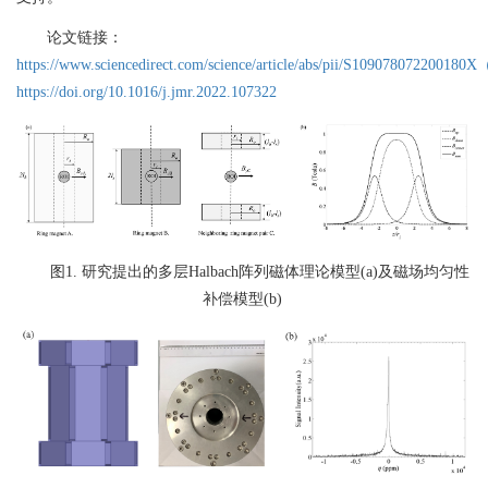
论文链接：
https://www.sciencedirect.com/science/article/abs/pii/S109078072200180X
https://doi.org/10.1016/j.jmr.2022.107322
图
1.
研究提出的多层
Halbach
阵列磁体理论模型
(a)
及磁场均匀性
补偿模型
(b)