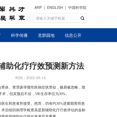
ARP
ENGLISH
中国科学院
育
科学传播
党群园地
信息公开
辅助化疗疗效预测新方法
时间：2022-09-15
与胃炎、胃溃疡等慢性疾病症状类似，极易被忽略，致
手术，但其
预后不佳
，
5
年生存率仅为
30
%
。
科医生和患者所接受
。
然而
，仍有
约
3
0
%
进展期胃癌患
。
术后组织病理学检查虽是新辅助化疗疗效评估的金标
期胃癌
新辅助化疗抵抗患者至关重要。