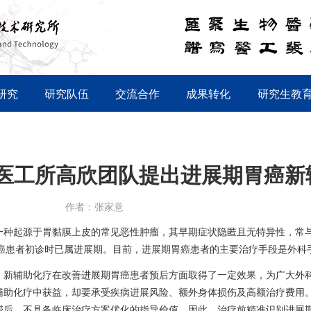
研究
研究队伍
交流合作
成果转化
研究生教
医工所高欣团队提出进展期胃癌新
作者：张家意
一种起源于胃黏膜上皮的常见恶性肿瘤，其早期症状隐匿且无特异性，常
癌患者初诊时已属进展期。目前，进展期胃癌患者的主要治疗手段是外科
，
新辅助化疗在改善进展期胃癌患者预后方面取得了一定效果
，
为广大外
辅助化疗中
获益，
却
要
承受疾病进展风险
、
额外身体损伤
及高额治疗费用
滞后
，不具备临床
治疗方案
优化的指导价值。因此，治疗前精准识别
进展