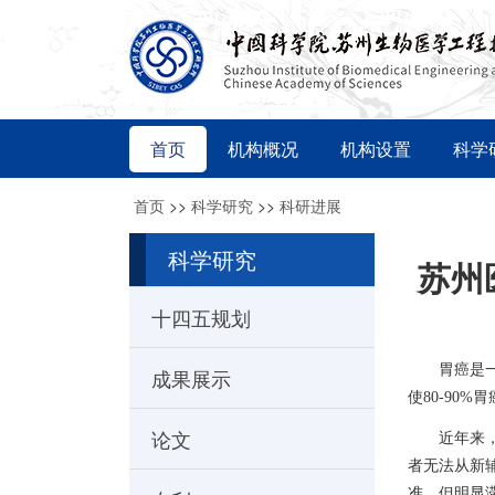
首页
机构概况
机构设置
科学
首页
>>
科学研究
>>
科研进展
科学研究
苏州
十四五规划
胃癌是
成果展示
使
8
0
-
90
%
胃
论文
近年来
者
无法从
新
准
，
但
明显