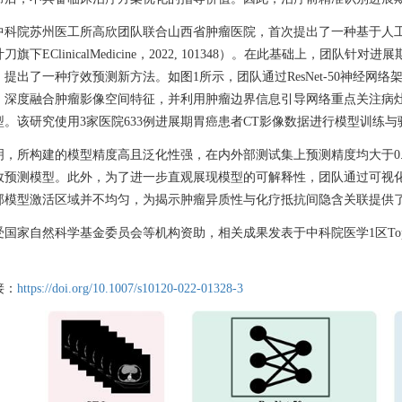
中科院苏州医工所高欣团队联合山西省肿瘤医院，首次提出了一种基于人
叶刀旗下
EClinicalMedicine
，
2022, 101348
）。在此基础上，团队针对进展
，提出了一种疗效预测新方法。如图
1
所示，团队通过
ResNet-
50
神经网络
，深度融合肿瘤影像空间特征，并利用肿瘤边界信息引导网络重点关注病
型。该研究使用
3
家医院
633
例进展期胃癌患者
CT
影像数据进行模型训练与
明
，
所构建的模型精度高且泛化性强
，在内外部测试集上预测精度均大于
0
效预测模型。此外，为了进一步直观展现模型的可解释性，团队通过可视
部模型激活区域并不均匀，为揭示肿瘤异质性与化疗抵抗间隐含关联提供
受国家自然科学基金委员会等机构资助，相关成果发表于中科院医学
1
区
To
接：
https://doi.org/10.1007/s10120-022-01328-3