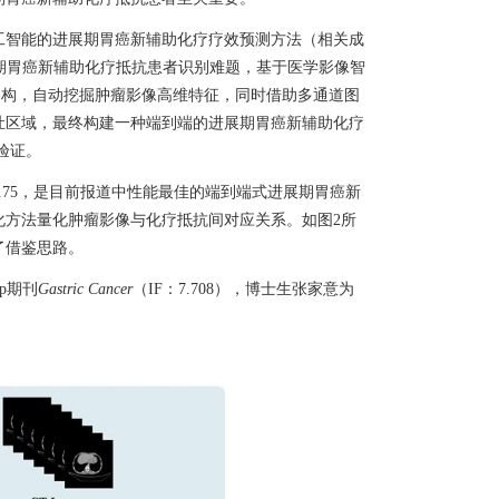
工智能的进展期胃癌新辅助化疗疗效预测方法（相关成
期胃癌新辅助化疗抵抗患者识别难题，基于医学影像智
架构
，自动挖掘肿瘤影像高维特征，同时借助多通道图
灶区域，最终构建一种端到端的进展期胃癌新辅助化疗
验证。
.75
，是目前报道中性能最佳的端到端式进展期胃癌新
化方法量化肿瘤影像与化疗抵抗间对应关系。如图
2
所
了借鉴思路。
p
期刊
Gastric
Cancer
（
IF
：
7.708
），博士生张家意为