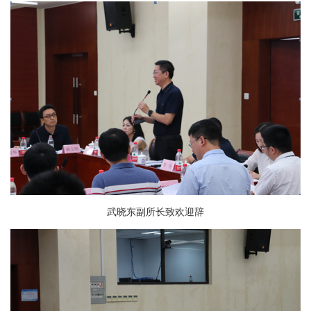
武晓东副所长致欢迎辞