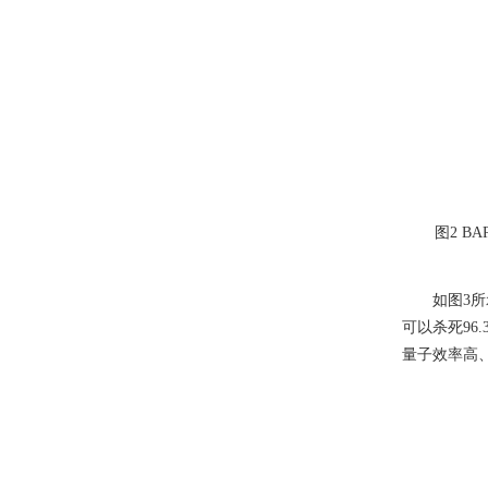
图
2 BA
如图
3
所
可以杀死
96.
量子效率高