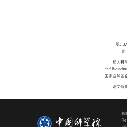
图
3 B
光
相关科
and Biotechn
国家自然基
论文链
版权
Re
电话