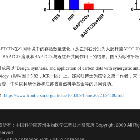
APTCDs
在不同环境中的存活数量变化（从左到右分别为大肠杆菌
ATCC 70
、
BAPTCDs
溶液和
BAPTCDs
与近红外共同作用下的结果。图
A
为标准平板
研成果以“
Design, synthesis, and application of carbon dots with synergistic anti
ology
（影响因子
5.82
，
JCR
一区）上。郄兴旺博士为该论文第一作者，宋
金委、中科院科研仪器和江苏省自然科学基金等的共同资助。
接
:
https://www.frontiersin.org/articles/10.3389/fbioe.2022.894100/full
所有：中国科学院苏州生物医学工程技术研究所 Copyright 2009 All Righ
served
：0512-69588000 传真：0512-69588088