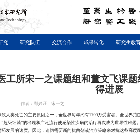
研究
研究队伍
交流合作
成果转化
研究生教
医工所宋一之课题组和董文飞课题
得进展
作者：郄兴旺、宋一之
导致人类死亡的主要原因之一，全世界每年约有
1700万
受害者。全世界范
“超级细菌”的出现和
广泛流行使感染性疾病的治疗再次成为世界性难题
耐药发展的速度。因此，迫切需要
新的抗菌剂或治疗策略来对抗这些高度