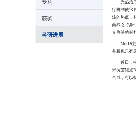
专利
光热治
疗机制使它
获奖
注的热点，
菌缺乏特异
光热杀菌材
科研进展
MurD
连
并且也只有
近日，
米抗菌碳点
B
合成，可以