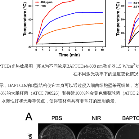
2
PTCDs
光热效果图（图
A
为不同浓度
BAPTCDs
在
808 nm
激光器
1.5 W/cm
在不同激光功率下的温度变化情况
示，
BAPTCDs
的
D
型结构使它本身可以通过侵入细菌细胞壁杀死细菌，达
33%
的大肠杆菌（
ATCC 700926
）和接近
100%
的金黄色葡萄球菌（
ATCC 2
、水溶性好和无毒等优点，使得该材料具有非常好的应用前景。