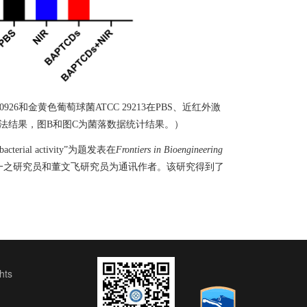
0926
和金黄色葡萄球菌
ATCC 29213
在
PBS
、近红外激
法结果，图
B
和图
C
为菌落数据统计结果。）
bacterial activity”
为题发表在
Frontiers in Bioengineering
一之研究员和董文飞研究员为通讯作者。该研究得到了
ts