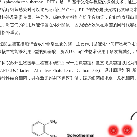
疗（
photothermal therapy
，
PTT
）是一种基于光化学反应的微创技术，通过
在治疗细菌感染时可以避免耐药性的产生。
PTT
的核心是强光转化效率纳
材料涉及到贵金属、半导体、碳纳米材料和有机化合物等，它们均表现出
性，对它们的利用只能停留在体外阶段，因为光热效果在杀菌的同时很容
料格外重要。
接酶是细菌细胞壁合成中非常重要的酶，主要作用是催化中间产物与
D-
谷
原核生物能够利用
D
型的氨基酸，所以
D-Glu
衍生物常被用于研发抗菌剂，
中科院苏州生物医学工程技术研究所宋一之课题组和董文飞课题组以此为
APTCDs (
Bacteria-Affinitive Photothermal Carbon Dots)
。设计原理如图
1
所
特异性结合细菌，并在激光照射下迅速升温，破坏细菌细胞壁，杀死细菌