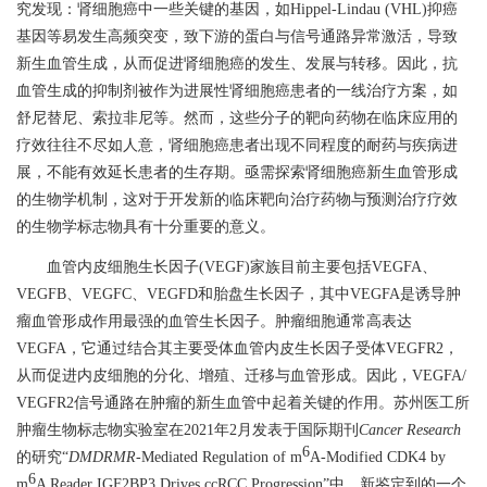
究发现：肾细胞癌中一些关键的基因，如
Hippel-Lindau (VHL)
抑癌
基因等易发生高频突变，致下游的蛋白与信号通路异常激活，导致
新生血管生成，从而促进肾细胞癌的发生、发展与转移。因此，抗
血管生成的抑制剂被作为进展性肾细胞癌患者的一线治疗方案，如
舒尼替尼、索拉非尼等。
然而，这些分子的靶向药物在临床应用的
疗效往往不尽如人意，
肾细胞癌
患者出现不同程度的耐药与疾病进
展，不能有效延长患者的生存期。亟需探索肾细胞癌新生血管形成
的生物学机制，这对于开发新的临床靶向治疗药物
与预测治疗疗效
的生物学标志物
具有十分重要的意义。
血管内皮细胞生长因子
(VEGF)
家族目前主要包括
VEGFA
、
VEGFB
、
VEGFC
、
VEGFD
和胎盘生长因子，其中
VEGFA
是诱导肿
瘤血管形成作用最强的血管生长因子。肿瘤细胞通常高表达
VEGFA
，它通过结合其主要受体血管内皮生长因子受体
VEGFR2
，
从而促进内皮细胞的分化、增殖、迁移与血管形成。因此，
VEGFA/
VEGFR2
信号通路在肿瘤的新生血管中起着关键的作用。苏州医工所
肿瘤生物标志物实验室在
2021
年
2
月发表于国际期刊
Cancer Research
6
的研究“
DMDRMR
-Mediated Regulation of m
A-Modified CDK4 by
6
m
A Reader IGF2BP3 Drives ccRCC Progression”
中，新鉴定到的一个