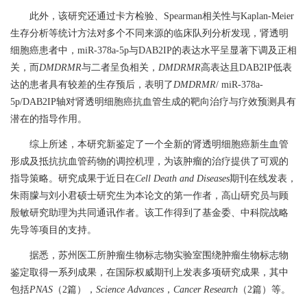
此外，该研究还通过卡方检验、
Spearman
相关性与
Kaplan-Meier
生存分析等统计方法对多个不同来源的临床队列分析发现，肾透明
细胞癌患者中，
miR-378a-5p
与
DAB2IP
的表达水平呈显著下调及正相
关，而
DMDRMR
与二者呈负相关，
DMDRMR
高表达且
DAB2IP
低表
达的患者具有较差的生存预后，表明了
DMDRMR
/ miR-378a-
5p/DAB2IP
轴对肾透明细胞癌抗血管生成的靶向治疗与疗效预测具有
潜在的指导作用。
综上所述，本研究新鉴定了一个全新的肾透明细胞癌新生血管
形成及抵抗抗血管药物的调控机理，为该肿瘤的治疗提供了可观的
指导策略。研究成果于近日在
Cell Death and Diseases
期刊在线发表，
朱雨朦与刘小君硕士研究生为本论文的第一作者，高山研究员与顾
殷敏研究助理为共同通讯作者。该工作得到了基金委、中科院战略
先导等项目的支持。
据悉，苏州医工所肿瘤生物标志物实验室围绕肿瘤生物标志物
鉴定取得一系列成果，在国际权威期刊上发表多项研究成果，其中
包括
PNAS
（
2
篇），
Science Advances
，
Cancer Research
（
2
篇）等。