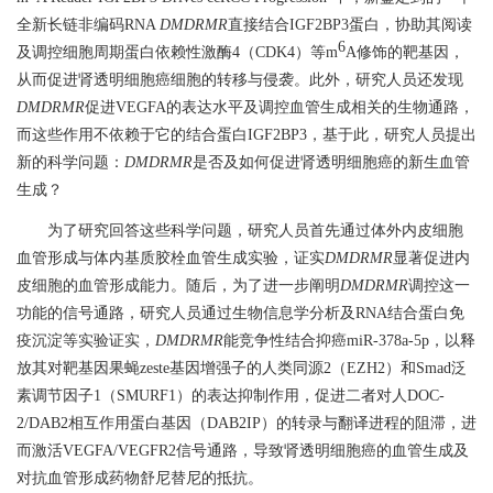
全新长链非编码
RNA
DMDRMR
直接结合
IGF2BP3
蛋白，协助其阅读
6
及调控细胞周期蛋白依赖性激酶
4
（
CDK4
）
等
m
A
修饰的靶基因，
从而促进肾透明细胞癌细胞的转移与侵袭。此外，研究人员还
发现
DMDRMR
促进
VEGFA
的表达水平及调控血管生成相关的生物通路，
而这些作用不依赖于它的结合蛋白
IGF2BP3
，基于此，研究人员提出
新的科学问题：
DMDRMR
是否及如何促进肾透明细胞癌的新生血管
生成？
为了研究回答这些科学问题，研究人员首先通过体外内皮细胞
血管形成与体内基质胶栓血管生成实验，证实
DMDRMR
显著促进内
皮细胞的血管形成能力。随后，为了进一步阐明
DMDRMR
调控这一
功能的信号通路，研究人员通过生物信息学分析及
RNA
结合蛋白免
疫沉淀等实验证实，
DMDRMR
能竞争性结合抑癌
miR-378a-5p
，以释
放其对靶基因果蝇
zeste
基因增强子的人类同源
2
（
EZH2
）和
Smad
泛
素调节因子
1
（
SMURF1
）的表达抑制作用，促进二者对人
DOC-
2/DAB2
相互作用蛋白基因（
DAB2IP
）的转录与翻译进程的阻滞，进
而激活
VEGFA/VEGFR2
信号通路，导致肾透明细胞癌的血管生成及
对抗血管形成药物舒尼替尼的抵抗。