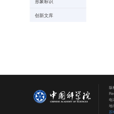
形象标识
创新文库
版权
Re
电话
地
苏I