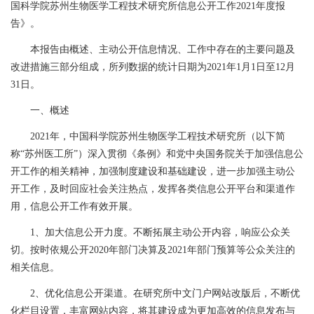
国科学院苏州生物医学工程技术研究所信息公开工作
2021
年度报
告》。
本报告由概述、主动公开信息情况、工作中存在的主要问题及
改进措施三部分组成，所列数据的统计日期为
2021
年
1
月
1
日至
12
月
31
日。
一、概述
2021
年，中国科学院苏州生物医学工程技术研究所（以下简
称“苏州医工所”）深入贯彻《条例》和党中央国务院关于加强信息公
开工作的相关精神，加强制度建设和基础建设，进一步加强主动公
开工作，及时回应社会关注热点，发挥各类信息公开平台和渠道作
用，信息公开工作有效开展。
1
、加大信息公开力度。不断拓展主动公开内容，响应公众关
切。按时依规公开
2020
年部门决算及
2021
年部门预算等公众关注的
相关信息。
2
、优化信息公开渠道。在研究所中文门户网站改版后，不断优
化栏目设置，丰富网站内容，将其建设成为更加高效的信息发布与