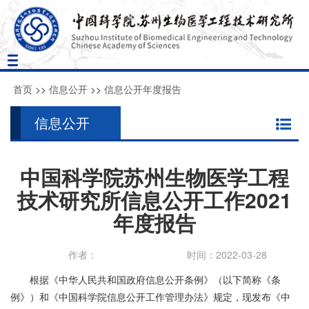
Toggle
navigation
首页
>>
信息公开
>>
信息公开年度报告
信息公开
中国科学院苏州生物医学工程
技术研究所信息公开工作2021
年度报告
作者：
时间：2022-03-28
根据《中华人民共和国政府信息公开条例》（以下简称《条
例》）和《中国科学院信息公开工作管理办法》规定，现发布《中