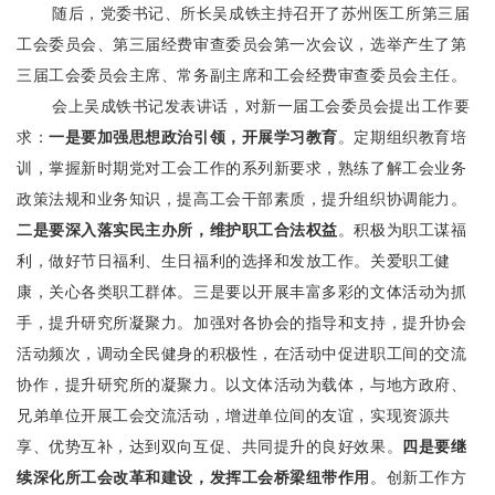
随后，
党委书记、所长吴成铁主持召开了
苏州医工所第三届
工会委员会、第三届经费审查委员会第一次会议，选举产生了第
三届工会委员会主席、常务副主席和工会经费审查委员会主任。
会上吴成铁书记发表讲话，对新一届工会委员会提出工作要
求：
一是要加强思想政治引领，开展学习教育
。定期组织教育培
训，掌握新时期党对工会工作的系列新要求，熟练了解工会业务
政策法规和业务知识，提高工会干部素质，提升组织协调能力。
二是要深入落实民主办所，维护职工合法权益
。积极为职工谋福
利，做好节日福利、生日福利的选择和发放工作。关爱职工
健
康，关心各类职工群体。
三是要以开展
丰富多彩的
文体活动为抓
手，提升研究所凝聚力
。
加强对各协会的指导和支持，提升协会
活动频次，调动全民健身的积极性，在活动中促进职工间的交流
协作，提升研究所的凝聚力。
以文体活动为载体，与地方政府、
兄弟单位开展工会交流活动，增进单位间的友谊，实现资源共
享、优势互补，达到双向互促、共同提升的良好效果。
四是要继
续深化所工会改革和建设，发挥工会桥梁纽带作用
。创新工作方