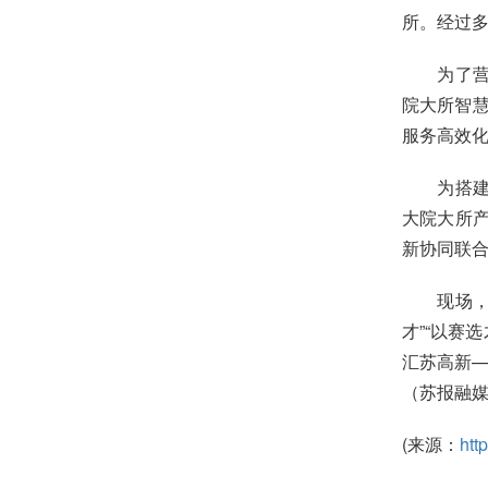
所。经过多
为了营造
院大所智慧
服务高效
为搭建院
大院大所
新协同联
现场，“智
才”“以赛
汇苏高新—
（苏报融媒
(来源：
htt