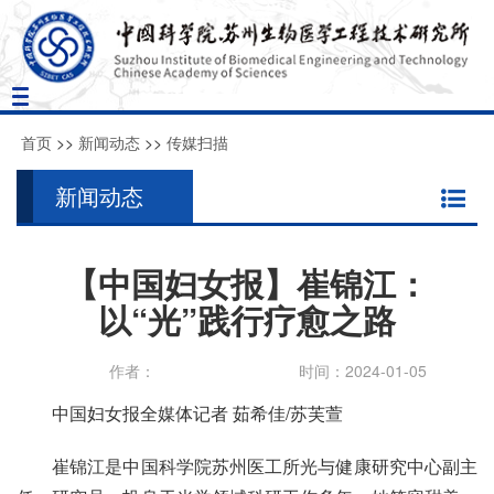
Toggle
navigation
首页
>>
新闻动态
>>
传媒扫描
新闻动态
【中国妇女报】崔锦江：
以“光”践行疗愈之路
作者：
时间：2024-01-05
中国妇女报全媒体记者 茹希佳/苏芙萱
崔锦江是中国科学院苏州医工所光与健康研究中心副主