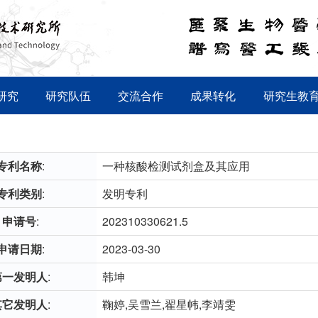
研究
研究队伍
交流合作
成果转化
研究生教
专利名称
:
一种核酸检测试剂盒及其应用
专利类别
:
发明专利
申请号
:
202310330621.5
申请日期
:
2023-03-30
第一发明人
:
韩坤
其它发明人
:
鞠婷,吴雪兰,翟星帏,李靖雯