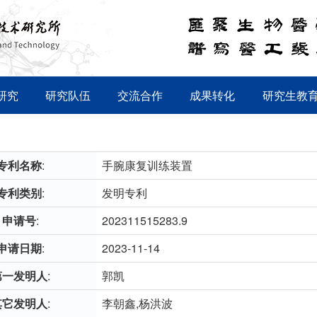
研究
研究队伍
交流合作
成果转化
研究生教
专利名称
:
手腕康复训练装置
专利类别
:
发明专利
申请号
:
202311515283.9
申请日期
:
2023-11-14
第一发明人
:
郭凯
其它发明人
:
李朝鑫,杨洪波