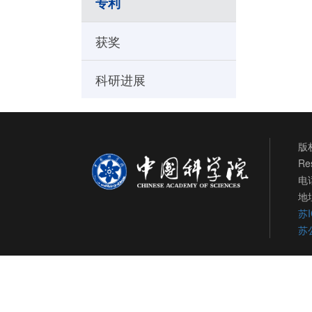
专利
获奖
科研进展
版权
Re
电话
地
苏I
苏公