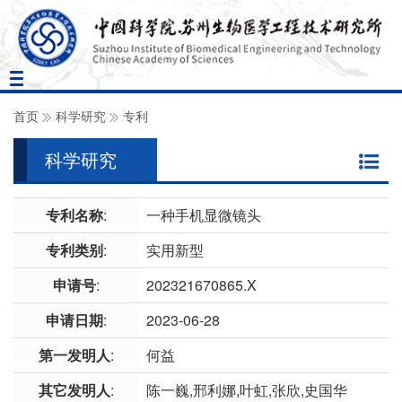
Toggle
navigation
首页
科学研究
专利
科学研究
专利名称
:
一种手机显微镜头
专利类别
:
实用新型
申请号
:
202321670865.X
申请日期
:
2023-06-28
第一发明人
:
何益
其它发明人
:
陈一巍,邢利娜,叶虹,张欣,史国华