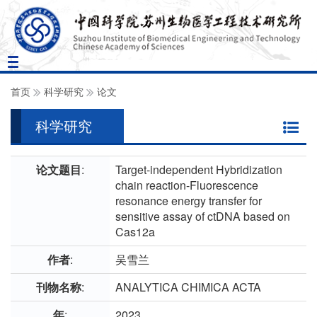
Toggle
navigation
首页
科学研究
论文
科学研究
论文题目
:
Target-independent Hybridization
chain reaction-Fluorescence
resonance energy transfer for
sensitive assay of ctDNA based on
Cas12a
作者
:
吴雪兰
刊物名称
:
ANALYTICA CHIMICA ACTA
年
:
2023