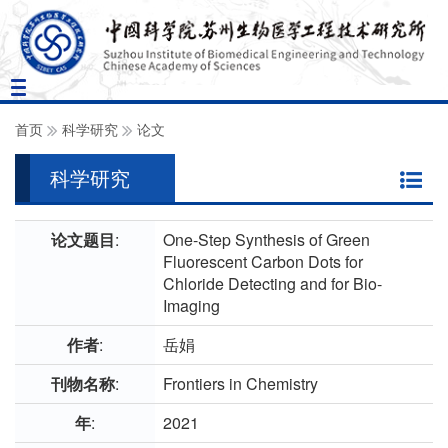
Toggle
navigation
首页
科学研究
论文
科学研究
论文题目
:
One-Step Synthesis of Green
Fluorescent Carbon Dots for
Chloride Detecting and for Bio-
Imaging
作者
:
岳娟
刊物名称
:
Frontiers in Chemistry
年
:
2021