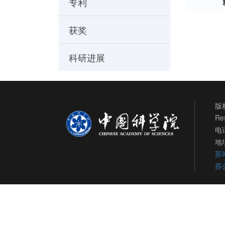
专利
获奖
科研进展
版权
Re
电话
地
苏I
苏公