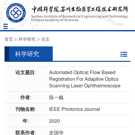
Toggle
navigation
首页
科学研究
论文
科学研究
论文题目
:
Automated Optical Flow Based
Registration For Adaptive Optics
Scanning Laser Ophthalmoscope
作者
:
陈一巍
刊物名称
:
IEEE Photonics Journal
年
:
2020
联系作者
:
史国华