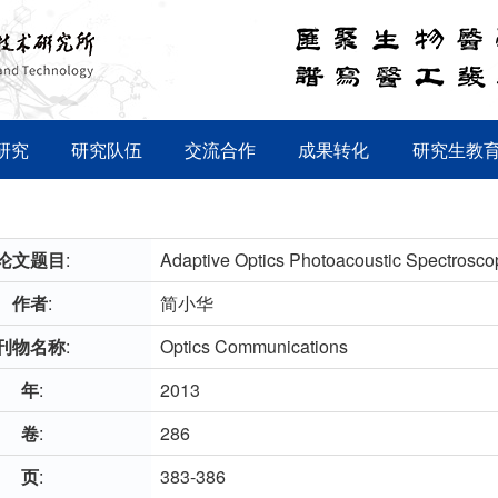
研究
研究队伍
交流合作
成果转化
研究生教
论文题目
:
Adaptive Optics Photoacoustic Spectrosco
作者
:
简小华
刊物名称
:
Optics Communications
年
:
2013
卷
:
286
页
:
383-386