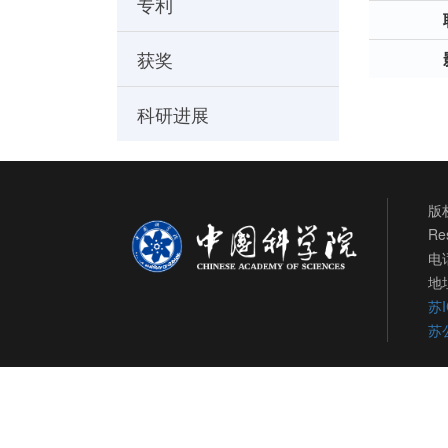
专利
获奖
科研进展
版权
Re
电话
地
苏I
苏公