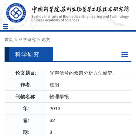
Toggle
navigation
首页
科学研究
论文
科学研究
论文题目
:
光声信号的双谱分析方法研究
作者
:
焦阳
刊物名称
:
物理学报
年
:
2013
卷
:
62
期
:
8