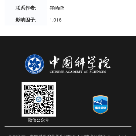
联系作者
:
崔崤峣
影响因子
:
1.016
微信公众号