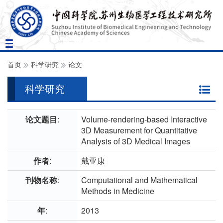
Toggle
navigation
首页
科学研究
论文
科学研究
论文题目
:
Volume-rendering-based Interactive
3D Measurement for Quantitative
Analysis of 3D Medical Images
作者
:
戴亚康
刊物名称
:
Computational and Mathematical
Methods in Medicine
年
:
2013