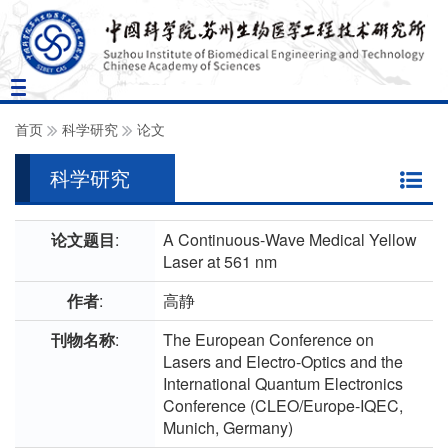
Toggle
navigation
首页
科学研究
论文
科学研究
论文题目
:
A Continuous-Wave Medical Yellow
Laser at 561 nm
作者
:
高静
刊物名称
:
The European Conference on
Lasers and Electro-Optics and the
International Quantum Electronics
Conference (CLEO/Europe-IQEC,
Munich, Germany)