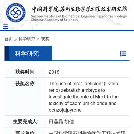
Toggle
navigation
首页
科学研究
获奖
科学研究
获奖时间
:
2018
获奖名称
:
The use of mrp1-deficient (Danio
rerio) zebrafish embryos to
investigate the role of Mrp1 in the
toxicity of cadmium chloride and
benzo[a]pyrene
主要完成人
:
田晶晶,胡佳
完成单位
:
中国科学院苏州生物医学工程技术研