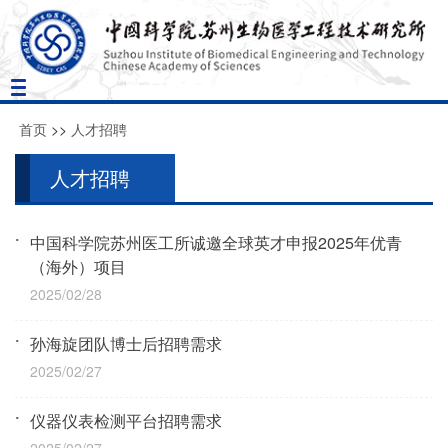
Toggle
navigation
首页
>>
人才招聘
人才招聘
中国科学院苏州医工所诚邀全球英才申报2025年优青
（海外）项目
2025/02/28
孙海旋团队博士后招聘需求
2025/02/27
仪器仪表检测平台招聘需求
2025/02/27